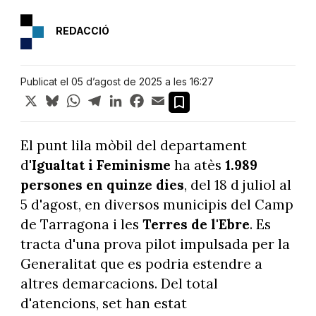
REDACCIÓ
Publicat el 05 d’agost de 2025 a les 16:27
X
Bluesky
WhatsApp
Telegram
LinkedIn
Facebook
Email
El punt lila mòbil del departament
d'
Igualtat i Feminisme
ha atès
1.989
persones en quinze dies
, del 18 d juliol al
5 d'agost, en diversos municipis del Camp
de Tarragona i les
Terres de l'Ebre
. Es
tracta d'una prova pilot impulsada per la
Generalitat que es podria estendre a
altres demarcacions. Del total
d'atencions, set han estat