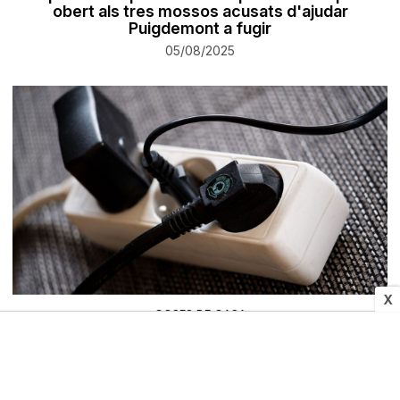
obert als tres mossos acusats d'ajudar
Puigdemont a fugir
05/08/2025
X
COSES DE CASA
Els electrodomèstics que mai hauries d’endollar a
una regleta
05/08/2025