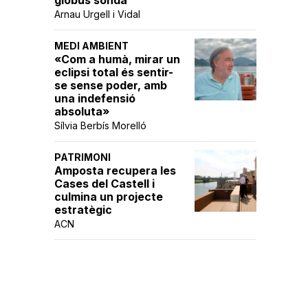
globus sonda
Arnau Urgell i Vidal
MEDI AMBIENT
«Com a humà, mirar un
eclipsi total és sentir-
se sense poder, amb
una indefensió
absoluta»
Sílvia Berbís Morelló
PATRIMONI
Amposta recupera les
Cases del Castell i
culmina un projecte
estratègic
ACN