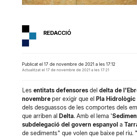
REDACCIÓ
Publicat el 17 de novembre de 2021 a les 17:12
Actualitzat el 17 de novembre de 2021 a les 17:21
Les
entitats
defensores
del
delta
de
l'Ebr
novembre
per exigir que el
Pla
Hidrològic
dels desguassos de les comportes dels e
que arriben al
Delta
. Amb el lema '
Sedimen
subdelegació
del
govern
espanyol
a
Tar
de sediments" que volen que baixe pel riu. 