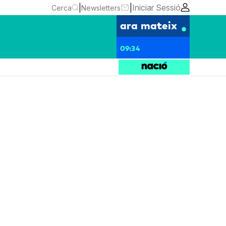
|
|
Iniciar Sessió
Cerca
Newsletters
ara mateix
09:34