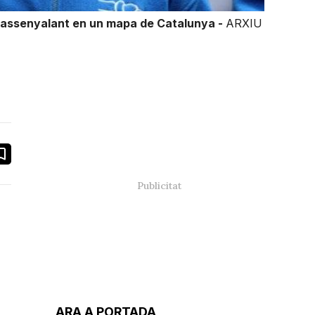
t, assenyalant en un mapa de Catalunya -
ARXIU
book
ail
ARA A PORTADA