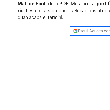
Matilde
Font
, de la
PDE
. Més tard, al
port
f
riu
. Les entitats preparen al·legacions al 
quan acaba el termini.
Escull Aguaita com