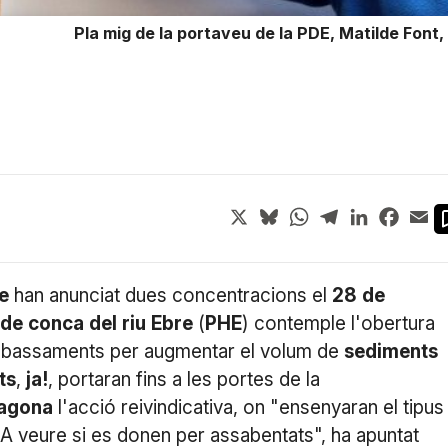
Pla mig de la portaveu de la PDE, Matilde Fon
X
Bluesky
WhatsApp
Telegram
LinkedIn
Face
Em
e
han anunciat dues concentracions el
28
de
de
conca
del
riu
Ebre
(
PHE
) contemple l'obertura
mbassaments per augmentar el volum de
sediments
ts
,
ja!
, portaran fins a les portes de la
ragona
l'acció reivindicativa, on "ensenyaran el tipus
"A veure si es donen per assabentats", ha apuntat