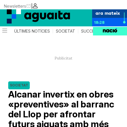
|
Newsletters
ara mateix
18:28
ÚLTIMES NOTÍCIES
SOCIETAT
SUCCESSOS
AGEND
SOCIETAT
Alcanar invertix en obres
«preventives» al barranc
del Llop per afrontar
futurs aiguats amb més