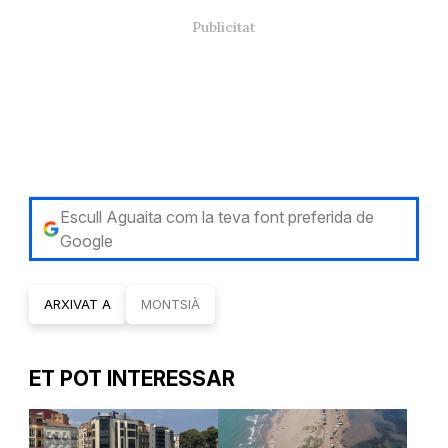
Escull Aguaita com la teva font preferida de
Google
ARXIVAT A
MONTSIÀ
ET POT INTERESSAR