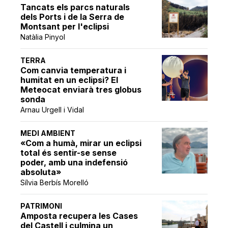
Tancats els parcs naturals
dels Ports i de la Serra de
Montsant per l'eclipsi
Natàlia Pinyol
TERRA
Com canvia temperatura i
humitat en un eclipsi? El
Meteocat enviarà tres globus
sonda
Arnau Urgell i Vidal
MEDI AMBIENT
«Com a humà, mirar un eclipsi
total és sentir-se sense
poder, amb una indefensió
absoluta»
Sílvia Berbís Morelló
PATRIMONI
Amposta recupera les Cases
del Castell i culmina un