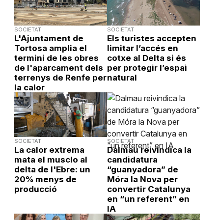
SOCIETAT
SOCIETAT
L'Ajuntament de
Els turistes accepten
Tortosa amplia el
limitar l’accés en
termini de les obres
cotxe al Delta si és
de l'aparcament dels
per protegir l’espai
terrenys de Renfe per
natural
la calor
SOCIETAT
SOCIETAT
La calor extrema
Dalmau reivindica la
mata el musclo al
candidatura
delta de l'Ebre: un
“guanyadora” de
20% menys de
Móra la Nova per
producció
convertir Catalunya
en “un referent” en
IA