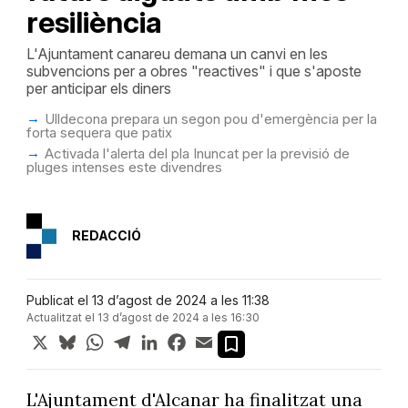
resiliència
L'Ajuntament canareu demana un canvi en les
subvencions per a obres "reactives" i que s'aposte
per anticipar els diners
Ulldecona prepara un segon pou d'emergència per la
forta sequera que patix
Activada l'alerta del pla Inuncat per la previsió de
pluges intenses este divendres
REDACCIÓ
Publicat el 13 d’agost de 2024 a les 11:38
Actualitzat el 13 d’agost de 2024 a les 16:30
X
Bluesky
WhatsApp
Telegram
LinkedIn
Facebook
Email
L'Ajuntament d'Alcanar ha finalitzat una