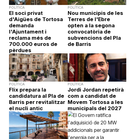
POLÍTICA
POLÍTICA
El soci privat
Nou municipis de les
d'Aigües de Tortosa
Terres de l'Ebre
demanda
opten a la segona
l'Ajuntament i
convocatòria de
reclama més de
subvencions del Pla
700.000 euros de
de Barris
pèrdues
POLÍTICA
POLÍTICA
Flix prepara la
Jordi Jordan repetirà
candidatura al Pla de
com a candidat de
Barris per revitalitzar
Movem Tortosa a les
el nucli antic
municipals del 2027