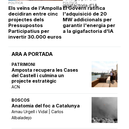
POLÍTICA
POLÍTICA
Els veïns de l'Ampolla
El Govern ratifica
decidiran entre cinc
l'adquisició de 20
projectes dels
MW addicionals per
Pressupostos
garantir l'energia per
Participatius per
a la gigafactoria d'IA
invertir 30.000 euros
ARA A PORTADA
PATRIMONI
Amposta recupera les Cases
del Castell i culmina un
projecte estratègic
ACN
BOSCOS
Anatomia del foc a Catalunya
Arnau Urgell i Vidal | Carlos
Albaladejo