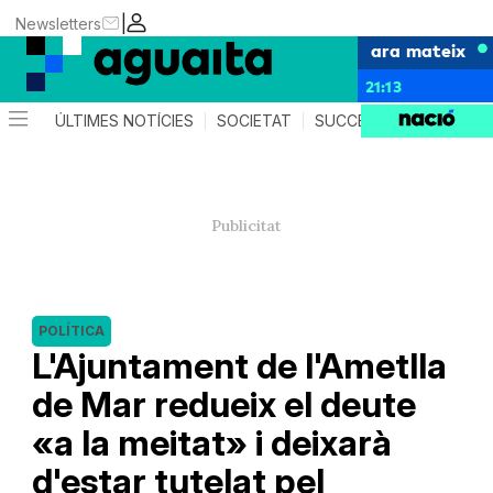
|
Newsletters
ara mateix
21:13
ÚLTIMES NOTÍCIES
SOCIETAT
SUCCESSOS
AGEND
POLÍTICA
L'Ajuntament de l'Ametlla
de Mar redueix el deute
«a la meitat» i deixarà
d'estar tutelat pel