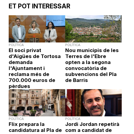
ET POT INTERESSAR
POLÍTICA
POLÍTICA
El soci privat
Nou municipis de les
d'Aigües de Tortosa
Terres de l'Ebre
demanda
opten a la segona
l'Ajuntament i
convocatòria de
reclama més de
subvencions del Pla
700.000 euros de
de Barris
pèrdues
POLÍTICA
POLÍTICA
Flix prepara la
Jordi Jordan repetirà
candidatura al Pla de
com a candidat de