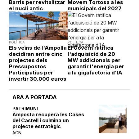
Barris per revitalitzar
Movem Tortosa a les
el nucli antic
municipals del 2027
POLÍTICA
POLÍTICA
Els veïns de l'Ampolla
El Govern ratifica
decidiran entre cinc
l'adquisició de 20
projectes dels
MW addicionals per
Pressupostos
garantir l'energia per
Participatius per
a la gigafactoria d'IA
invertir 30.000 euros
ARA A PORTADA
PATRIMONI
Amposta recupera les Cases
del Castell i culmina un
projecte estratègic
ACN