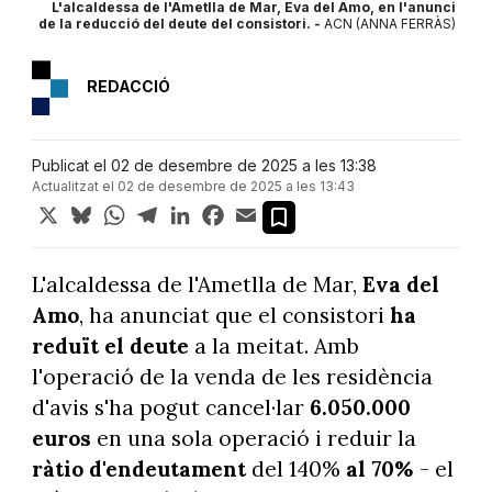
L'alcaldessa de l'Ametlla de Mar, Eva del Amo, en l'anunci
de la reducció del deute del consistori. -
ACN (ANNA FERRÀS)
REDACCIÓ
Publicat el 02 de desembre de 2025 a les 13:38
Actualitzat el 02 de desembre de 2025 a les 13:43
X
Bluesky
WhatsApp
Telegram
LinkedIn
Facebook
Email
L'alcaldessa de l'Ametlla de Mar,
Eva del
Amo
, ha anunciat que el consistori
ha
reduït el deute
a la meitat. Amb
l'operació de la venda de les residència
d'avis s'ha pogut cancel·lar
6.050.000
euros
en una sola operació i reduir la
ràtio d'endeutament
del 140%
al 70%
- el