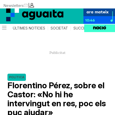
|
Newsletters
ara mateix
10:46
ÚLTIMES NOTÍCIES
SOCIETAT
SUCCESSOS
AGEND
POLÍTICA
Florentino Pérez, sobre el
Castor: «No hi he
intervingut en res, poc els
puc ajudar»