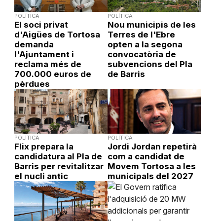
POLÍTICA
POLÍTICA
El soci privat
Nou municipis de les
d'Aigües de Tortosa
Terres de l'Ebre
demanda
opten a la segona
l'Ajuntament i
convocatòria de
reclama més de
subvencions del Pla
700.000 euros de
de Barris
pèrdues
POLÍTICA
POLÍTICA
Flix prepara la
Jordi Jordan repetirà
candidatura al Pla de
com a candidat de
Barris per revitalitzar
Movem Tortosa a les
el nucli antic
municipals del 2027