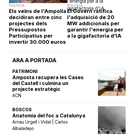
POLÍTICA
POLÍTICA
Els veïns de l'Ampolla
El Govern ratifica
decidiran entre cinc
l'adquisició de 20
projectes dels
MW addicionals per
Pressupostos
garantir l'energia per
Participatius per
a la gigafactoria d'IA
invertir 30.000 euros
ARA A PORTADA
PATRIMONI
Amposta recupera les Cases
del Castell i culmina un
projecte estratègic
ACN
BOSCOS
Anatomia del foc a Catalunya
Arnau Urgell i Vidal | Carlos
Albaladejo