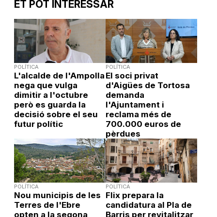
ET POT INTERESSAR
POLÍTICA
POLÍTICA
L'alcalde de l'Ampolla
El soci privat
nega que vulga
d'Aigües de Tortosa
dimitir a l'octubre
demanda
però es guarda la
l'Ajuntament i
decisió sobre el seu
reclama més de
futur polític
700.000 euros de
pèrdues
POLÍTICA
POLÍTICA
Nou municipis de les
Flix prepara la
Terres de l'Ebre
candidatura al Pla de
opten a la segona
Barris per revitalitzar