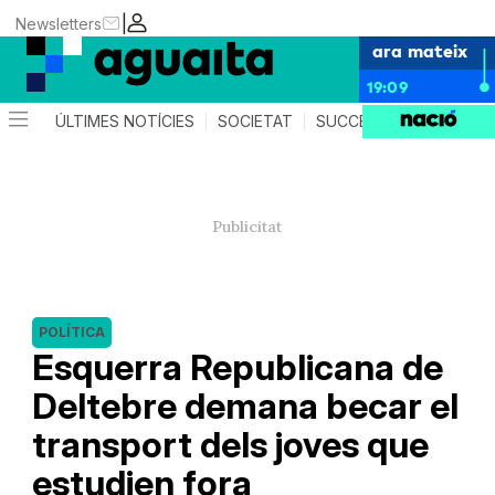
|
Newsletters
ara mateix
19:09
ÚLTIMES NOTÍCIES
SOCIETAT
SUCCESSOS
AGEND
POLÍTICA
Esquerra Republicana de
Deltebre demana becar el
transport dels joves que
estudien fora