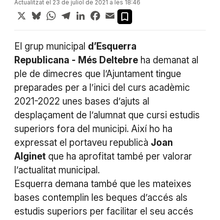
Actualitzat el 23 de juliol de 2021 a les 18:46
X
Bluesky
WhatsApp
Telegram
LinkedIn
Facebook
Email
El grup municipal
d’Esquerra
Republicana
-
Més
Deltebre
ha demanat al
ple de dimecres que l’Ajuntament tingue
preparades per a l’inici del curs acadèmic
2021-2022 unes bases d’ajuts al
desplaçament de l’alumnat que cursi estudis
superiors fora del municipi. Així ho ha
expressat el portaveu republicà
Joan
Alginet
que ha aprofitat també per valorar
l’actualitat municipal.
Esquerra demana també que les mateixes
bases contemplin les beques d’accés als
estudis superiors per facilitar el seu accés