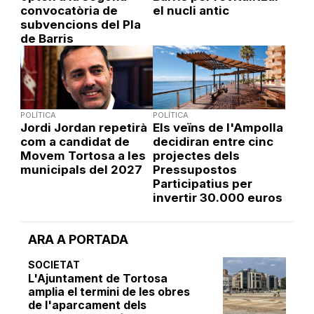
convocatòria de
el nucli antic
subvencions del Pla
de Barris
POLÍTICA
POLÍTICA
Jordi Jordan repetirà
Els veïns de l'Ampolla
com a candidat de
decidiran entre cinc
Movem Tortosa a les
projectes dels
municipals del 2027
Pressupostos
Participatius per
invertir 30.000 euros
ARA A PORTADA
SOCIETAT
L'Ajuntament de Tortosa
amplia el termini de les obres
de l'aparcament dels