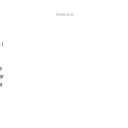
 i
e
ar
a