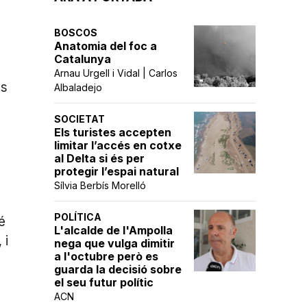
BOSCOS
Anatomia del foc a
Catalunya
Arnau Urgell i Vidal | Carlos
es
Albaladejo
SOCIETAT
Els turistes accepten
limitar l’accés en cotxe
al Delta si és per
protegir l’espai natural
Sílvia Berbís Morelló
POLÍTICA
é
L'alcalde de l'Ampolla
 i
nega que vulga dimitir
a l'octubre però es
guarda la decisió sobre
el seu futur polític
ACN