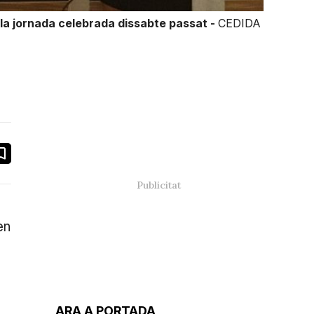
 la jornada celebrada dissabte passat -
CEDIDA
book
ail
en
ARA A PORTADA