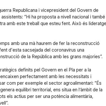
uerra Republicana i vicepresident del Govern de
 assistents: “Hi ha proposta a nivell nacional i també 
a amb este treball que esteu fent. Això és lideratge,
 temps amb una mà haurem de fer la reconstrucció
 fent d'esta sacsejada del coronavirus una
construcció de la República amb les grans majories”.
atègics definits pel Govern en el Pla per a la
l encaixen perfectament amb les necessitats i
posar com per exemple el sector agroalimentari: “És
nera equilibri territorial, ens situa en l’àmbit de la
ots els actius per ser una potència alimentària,
ell”.