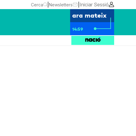
|
|
Iniciar Sessió
Cerca
Newsletters
ara mateix
14:59