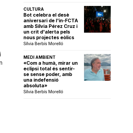
CULTURA
Bot celebra el desè
aniversari de l'in-FCTA
amb Sílvia Pérez Cruz i
un crit d'alerta pels
nous projectes eòlics
Sílvia Berbís Morelló
i
MEDI AMBIENT
n
«Com a humà, mirar un
eclipsi total és sentir-
se sense poder, amb
una indefensió
absoluta»
Sílvia Berbís Morelló