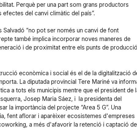
ibilitat. Perquè per una part som grans productors
s efectes del canvi climàtic del país”.
s Salvadó “no pot ser només un canvi de font
l repte també implica incorporar noves maneres de
neració i de proximitat entre els punts de producció
rucció econòmica i social és el de la digitalització d
 comporta. La diputada provincial Tere Mariné va inform
tica a tots els municipis mentre que el president de l
squerra, Josep Maria Sáez, i la presidenta del
r la importància del projecte “Area 5 G”. Una
a, fent aflorar i aparèixer ecosistemes d'empreses
 coworking, a més d'afavorir la retenció i captació de