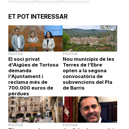
ET POT INTERESSAR
POLÍTICA
POLÍTICA
El soci privat
Nou municipis de les
d'Aigües de Tortosa
Terres de l'Ebre
demanda
opten a la segona
l'Ajuntament i
convocatòria de
reclama més de
subvencions del Pla
700.000 euros de
de Barris
pèrdues
POLÍTICA
POLÍTICA