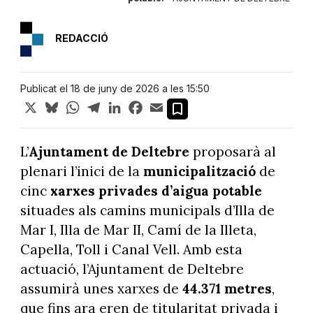
REDACCIÓ
Publicat el 18 de juny de 2026 a les 15:50
X
Bluesky
WhatsApp
Telegram
LinkedIn
Facebook
Email
L’
Ajuntament
de Deltebre
proposarà al
plenari l’inici de la
municipalització
de
cinc
xarxes privades d’aigua potable
situades als camins municipals d’Illa de
Mar I, Illa de Mar II, Camí de la Illeta,
Capella, Toll i Canal Vell. Amb esta
actuació, l’Ajuntament de Deltebre
assumirà unes xarxes de
44.371 metres
,
que fins ara eren de titularitat privada i