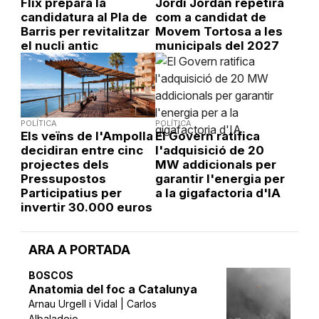
Flix prepara la
Jordi Jordan repetirà
candidatura al Pla de
com a candidat de
Barris per revitalitzar
Movem Tortosa a les
el nucli antic
municipals del 2027
POLÍTICA
POLÍTICA
Els veïns de l'Ampolla
El Govern ratifica
decidiran entre cinc
l'adquisició de 20
projectes dels
MW addicionals per
Pressupostos
garantir l'energia per
Participatius per
a la gigafactoria d'IA
invertir 30.000 euros
ARA A PORTADA
BOSCOS
Anatomia del foc a Catalunya
Arnau Urgell i Vidal | Carlos
Albaladejo