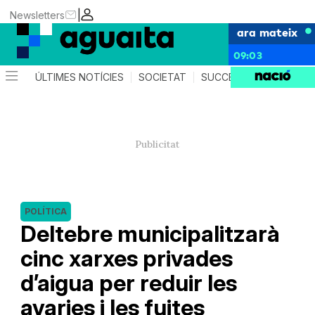
|
Newsletters
ara mateix
09:03
ÚLTIMES NOTÍCIES
SOCIETAT
SUCCESSOS
AGEND
POLÍTICA
Deltebre municipalitzarà
cinc xarxes privades
d’aigua per reduir les
avaries i les fuites