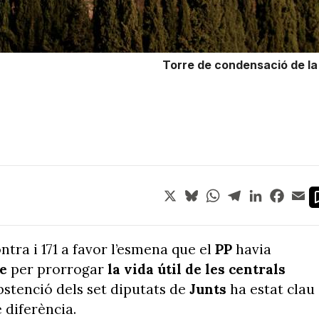
Torre de condensació de la
X
Bluesky
WhatsApp
Telegram
LinkedIn
Face
Em
ntra i 171 a favor l’esmena que el
PP
havia
le
per prorrogar
la vida útil de les centrals
abstenció dels set diputats de
Junts
ha estat clau
 diferència.