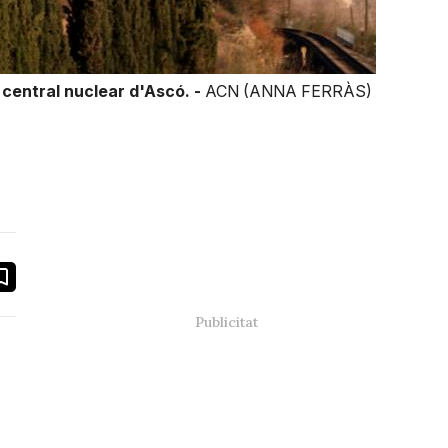
 central nuclear d'Ascó. -
ACN (ANNA FERRÀS)
book
ail