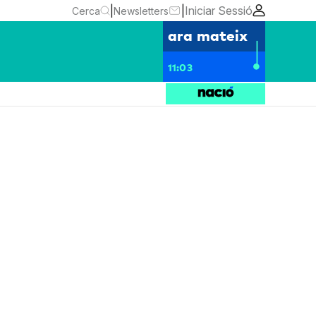
|
|
Iniciar Sessió
Cerca
Newsletters
ara mateix
11:03