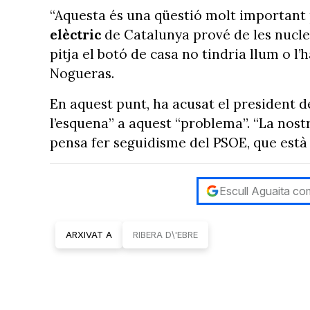
“Aquesta és una qüestió molt important 
elèctric
de Catalunya prové de les nuclea
pitja el botó de casa no tindria llum o l
Nogueras.
En aquest punt, ha acusat el president de
l’esquena” a aquest “problema”. “La nostr
pensa fer seguidisme del PSOE, que està 
Escull Aguaita com
ARXIVAT A
RIBERA D\'EBRE