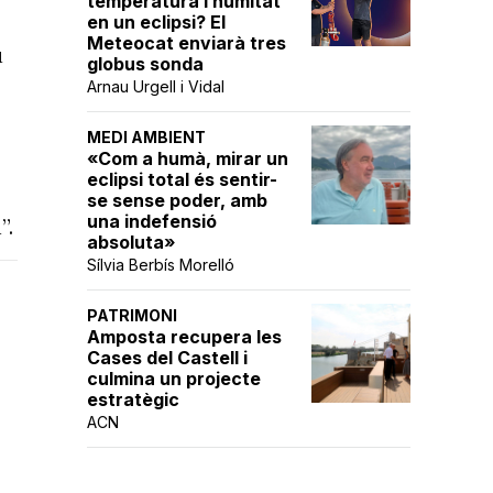
temperatura i humitat
en un eclipsi? El
Meteocat enviarà tres
ú
globus sonda
Arnau Urgell i Vidal
MEDI AMBIENT
«Com a humà, mirar un
eclipsi total és sentir-
se sense poder, amb
una indefensió
”.
absoluta»
Sílvia Berbís Morelló
PATRIMONI
Amposta recupera les
Cases del Castell i
culmina un projecte
estratègic
ACN