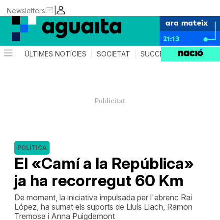
|
Newsletters
ara mateix
21:13
ÚLTIMES NOTÍCIES
SOCIETAT
SUCCESSOS
AGEND
POLÍTICA
El «Camí a la República»
ja ha recorregut 60 Km
De moment, la iniciativa impulsada per l'ebrenc Rai
López, ha sumat els suports de Lluís Llach, Ramon
Tremosa i Anna Puigdemont