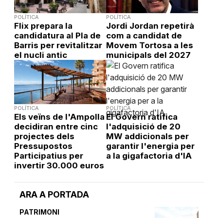
POLÍTICA
POLÍTICA
Flix prepara la
Jordi Jordan repetirà
candidatura al Pla de
com a candidat de
Barris per revitalitzar
Movem Tortosa a les
el nucli antic
municipals del 2027
POLÍTICA
POLÍTICA
Els veïns de l'Ampolla
El Govern ratifica
decidiran entre cinc
l'adquisició de 20
projectes dels
MW addicionals per
Pressupostos
garantir l'energia per
Participatius per
a la gigafactoria d'IA
invertir 30.000 euros
ARA A PORTADA
PATRIMONI