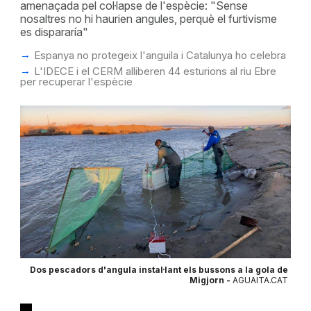
amenaçada pel col·lapse de l'espècie: "Sense
nosaltres no hi haurien angules, perquè el furtivisme
es dispararía"
Espanya no protegeix l'anguila i Catalunya ho celebra
L'IDECE i el CERM alliberen 44 esturions al riu Ebre
per recuperar l'espècie
Dos pescadors d'angula instal·lant els bussons a la gola de
Migjorn -
AGUAITA.CAT