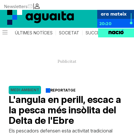
|
Newsletters
ara mateix
20:20
ÚLTIMES NOTÍCIES
SOCIETAT
SUCCESSOS
AGEND
MEDI AMBIENT
REPORTATGE
L'angula en perill, escac a
la pesca més insòlita del
Delta de l'Ebre
Els pescadors defensen esta activitat tradicional