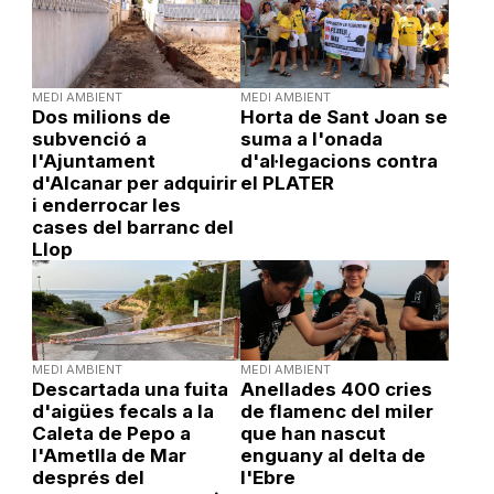
MEDI AMBIENT
MEDI AMBIENT
Dos milions de
Horta de Sant Joan se
subvenció a
suma a l'onada
l'Ajuntament
d'al·legacions contra
d'Alcanar per adquirir
el PLATER
i enderrocar les
cases del barranc del
Llop
MEDI AMBIENT
MEDI AMBIENT
Descartada una fuita
Anellades 400 cries
d'aigües fecals a la
de flamenc del miler
Caleta de Pepo a
que han nascut
l'Ametlla de Mar
enguany al delta de
després del
l'Ebre