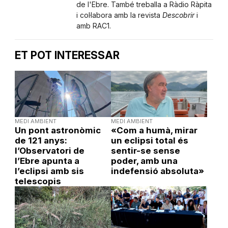
de l'Ebre. També treballa a Ràdio Ràpita
i col·labora amb la revista
Descobrir
i
amb RAC1.
ET POT INTERESSAR
MEDI AMBIENT
MEDI AMBIENT
Un pont astronòmic
«Com a humà, mirar
de 121 anys:
un eclipsi total és
l’Observatori de
sentir-se sense
l’Ebre apunta a
poder, amb una
l’eclipsi amb sis
indefensió absoluta»
telescopis