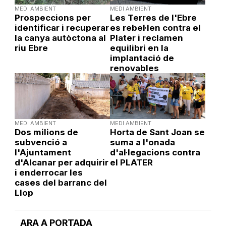
MEDI AMBIENT
MEDI AMBIENT
Prospeccions per
Les Terres de l'Ebre
identificar i recuperar
es rebel·len contra el
la canya autòctona al
Plater i reclamen
riu Ebre
equilibri en la
implantació de
renovables
MEDI AMBIENT
MEDI AMBIENT
Dos milions de
Horta de Sant Joan se
subvenció a
suma a l'onada
l'Ajuntament
d'al·legacions contra
d'Alcanar per adquirir
el PLATER
i enderrocar les
cases del barranc del
Llop
ARA A PORTADA