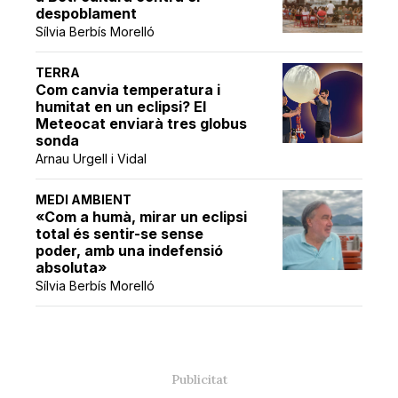
despoblament
Sílvia Berbís Morelló
TERRA
Com canvia temperatura i
humitat en un eclipsi? El
Meteocat enviarà tres globus
sonda
Arnau Urgell i Vidal
MEDI AMBIENT
«Com a humà, mirar un eclipsi
total és sentir-se sense
poder, amb una indefensió
absoluta»
Sílvia Berbís Morelló