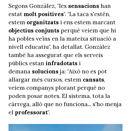
Segons Gonzàlez, "les
sensacions
han
estat
molt positives
". "La taca s'estén,
estem
organitzats
i ens estem marcant
objectius conjunts
perquè veiem que hi
ha pobles veïns en la mateixa situació a
nivell educatiu", ha detallat. Gonzàlez
també ha assegurat que els serveis
públics estan
infradotats
i
demana
solucions
ja: "Això no es pot
allargar més cursos, estem
cansats
,
veiem companys plorant perquè no
poden posar notes. El sistema, tota la
càrrega, allò que no funciona... s'ho menja
el
professorat
".