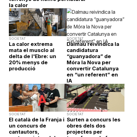
la calor
SOCIETAT
SOCIETAT
La calor extrema
Dalmau reivindica la
mata el musclo al
candidatura
delta de l'Ebre: un
“guanyadora” de
20% menys de
Móra la Nova per
producció
convertir Catalunya
en “un referent” en
IA
SOCIETAT
SOCIETAT
El català de la Franja i
Surten a concurs les
un concurs de
obres dels dos
cantautors,
projectes per