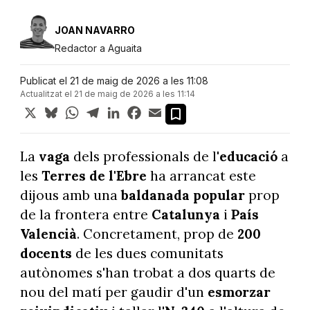
JOAN NAVARRO
Redactor a Aguaita
Publicat el 21 de maig de 2026 a les 11:08
Actualitzat el 21 de maig de 2026 a les 11:14
X
Bluesky
WhatsApp
Telegram
LinkedIn
Facebook
Email
La
vaga
dels professionals de l'
educació
a
les
Terres de l'Ebre
ha arrancat este
dijous amb una
baldanada popular
prop
de la frontera entre
Catalunya
i
País
Valencià
. Concretament, prop de
200
docents
de les dues comunitats
autònomes s'han trobat a dos quarts de
nou del matí per gaudir d'un
esmorzar