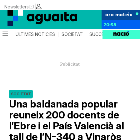
|
Newsletters
ara mateix
20:58
ÚLTIMES NOTÍCIES
SOCIETAT
SUCCESSOS
AGEND
SOCIETAT
Una baldanada popular
reuneix 200 docents de
l’Ebre i el País Valencià al
tall de l’N-340 a Vinaròs