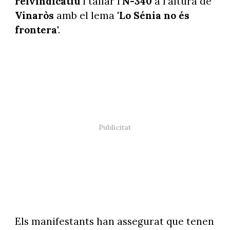
reivindicatiu
i tallar l'
N-340
a l'altura de
Vinaròs
amb el lema '
Lo Sénia no és
frontera
'.
Els manifestants han assegurat que tenen