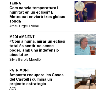
TERRA
Com canvia temperatura i
humitat en un eclipsi? El
Meteocat enviarà tres globus
sonda
Arnau Urgell i Vidal
MEDI AMBIENT
«Com a humà, mirar un eclipsi
total és sentir-se sense
poder, amb una indefensió
absoluta»
Sílvia Berbís Morelló
PATRIMONI
Amposta recupera les Cases
del Castell i culmina un
projecte estratègic
ACN