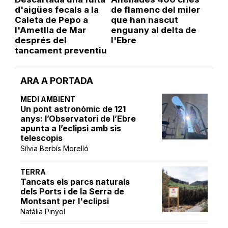
d'aigües fecals a la
de flamenc del miler
Caleta de Pepo a
que han nascut
l'Ametlla de Mar
enguany al delta de
després del
l'Ebre
tancament preventiu
ARA A PORTADA
MEDI AMBIENT
Un pont astronòmic de 121
anys: l’Observatori de l’Ebre
apunta a l’eclipsi amb sis
telescopis
Sílvia Berbís Morelló
TERRA
Tancats els parcs naturals
dels Ports i de la Serra de
Montsant per l'eclipsi
Natàlia Pinyol