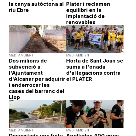
la canya autòctona al
Plater i reclamen
riu Ebre
equilibri en la
implantació de
renovables
MEDI AMBIENT
MEDI AMBIENT
Dos milions de
Horta de Sant Joan se
subvenció a
suma a l'onada
l'Ajuntament
d'al·legacions contra
d'Alcanar per adquirir
el PLATER
i enderrocar les
cases del barranc del
Llop
MEDI AMBIENT
MEDI AMBIENT
Descartada una fuita
Anellades 400 cries