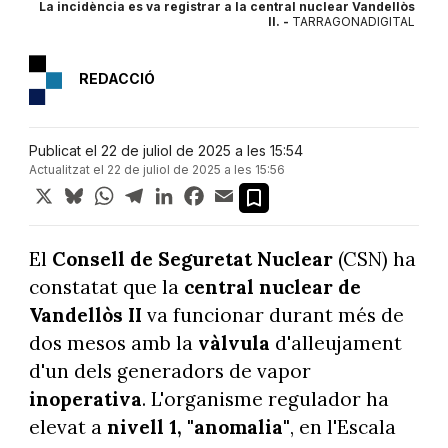
La incidència es va registrar a la central nuclear Vandellòs
II. -
TARRAGONADIGITAL
REDACCIÓ
Publicat el 22 de juliol de 2025 a les 15:54
Actualitzat el 22 de juliol de 2025 a les 15:56
X
Bluesky
WhatsApp
Telegram
LinkedIn
Facebook
Email
El
Consell de Seguretat Nuclear
(CSN) ha
constatat que la
central nuclear de
Vandellòs II
va funcionar durant més de
dos mesos amb la
vàlvula
d'alleujament
d'un dels generadors de vapor
inoperativa
. L'organisme regulador ha
elevat a
nivell 1, "anomalia"
, en l'Escala