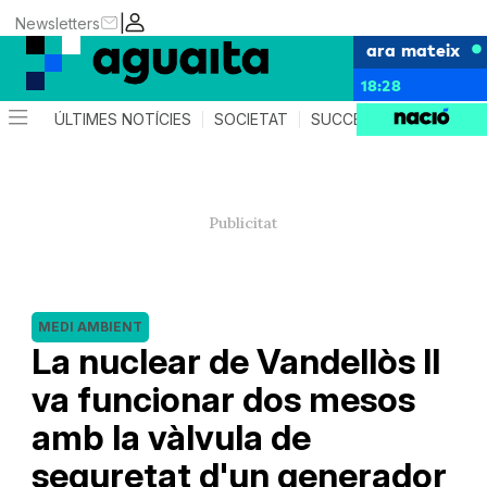
|
Newsletters
ara mateix
18:28
ÚLTIMES NOTÍCIES
SOCIETAT
SUCCESSOS
AGEND
MEDI AMBIENT
La nuclear de Vandellòs II
va funcionar dos mesos
amb la vàlvula de
seguretat d'un generador