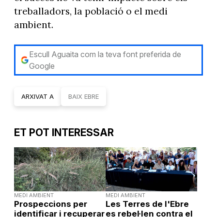
treballadors, la població o el medi
ambient.
Escull Aguaita com la teva font preferida de
Google
ARXIVAT A
BAIX EBRE
ET POT INTERESSAR
MEDI AMBIENT
MEDI AMBIENT
Prospeccions per
Les Terres de l'Ebre
identificar i recuperar
es rebel·len contra el