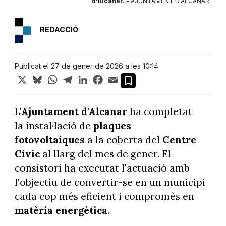
d'Alcanar. -
AJUNTAMENT D'ALCANAR
REDACCIÓ
Publicat el 27 de gener de 2026 a les 10:14
X
Bluesky
WhatsApp
Telegram
LinkedIn
Facebook
Email
L'
Ajuntament d'Alcanar
ha completat
la instal·lació de
plaques
fotovoltaiques
a la coberta del
Centre
Cívic
al llarg del mes de gener. El
consistori ha executat l'actuació amb
l'objectiu de convertir-se en un municipi
cada cop més eficient i compromès en
matèria energètica
.