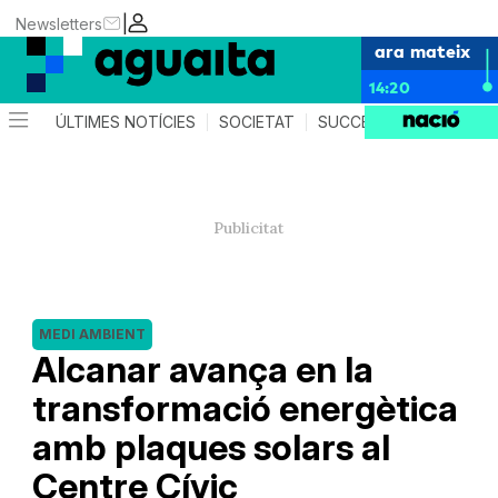
|
Newsletters
ara mateix
14:20
ÚLTIMES NOTÍCIES
SOCIETAT
SUCCESSOS
AGEND
MEDI AMBIENT
Alcanar avança en la
transformació energètica
amb plaques solars al
Centre Cívic