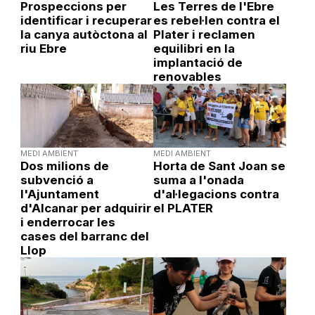
Prospeccions per
Les Terres de l'Ebre
identificar i recuperar
es rebel·len contra el
la canya autòctona al
Plater i reclamen
riu Ebre
equilibri en la
implantació de
renovables
MEDI AMBIENT
MEDI AMBIENT
Dos milions de
Horta de Sant Joan se
subvenció a
suma a l'onada
l'Ajuntament
d'al·legacions contra
d'Alcanar per adquirir
el PLATER
i enderrocar les
cases del barranc del
Llop