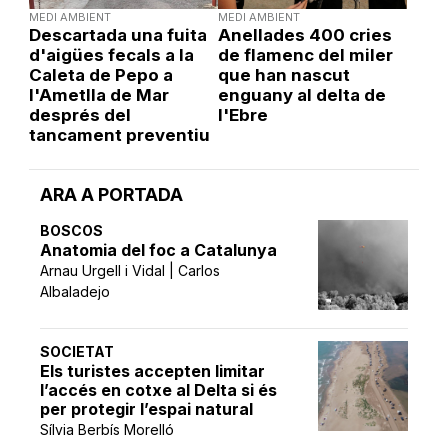
MEDI AMBIENT
MEDI AMBIENT
Descartada una fuita
Anellades 400 cries
d'aigües fecals a la
de flamenc del miler
Caleta de Pepo a
que han nascut
l'Ametlla de Mar
enguany al delta de
després del
l'Ebre
tancament preventiu
ARA A PORTADA
BOSCOS
Anatomia del foc a Catalunya
Arnau Urgell i Vidal | Carlos
Albaladejo
SOCIETAT
Els turistes accepten limitar
l’accés en cotxe al Delta si és
per protegir l’espai natural
Sílvia Berbís Morelló