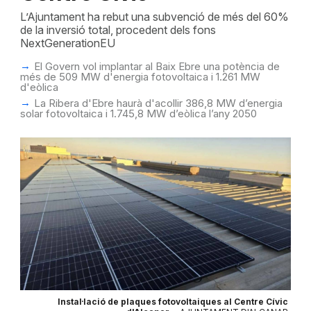
L’Ajuntament ha rebut una subvenció de més del 60%
de la inversió total, procedent dels fons
NextGenerationEU
El Govern vol implantar al Baix Ebre una potència de
més de 509 MW d'energia fotovoltaica i 1.261 MW
d'eòlica
La Ribera d'Ebre haurà d'acollir 386,8 MW d’energia
solar fotovoltaica i 1.745,8 MW d’eòlica l’any 2050
Instal·lació de plaques fotovoltaiques al Centre Cívic