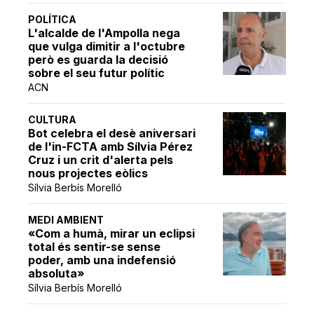
POLÍTICA
L'alcalde de l'Ampolla nega
que vulga dimitir a l'octubre
però es guarda la decisió
sobre el seu futur polític
ACN
CULTURA
Bot celebra el desè aniversari
de l'in-FCTA amb Sílvia Pérez
Cruz i un crit d'alerta pels
nous projectes eòlics
Sílvia Berbís Morelló
MEDI AMBIENT
«Com a humà, mirar un eclipsi
total és sentir-se sense
poder, amb una indefensió
absoluta»
Sílvia Berbís Morelló