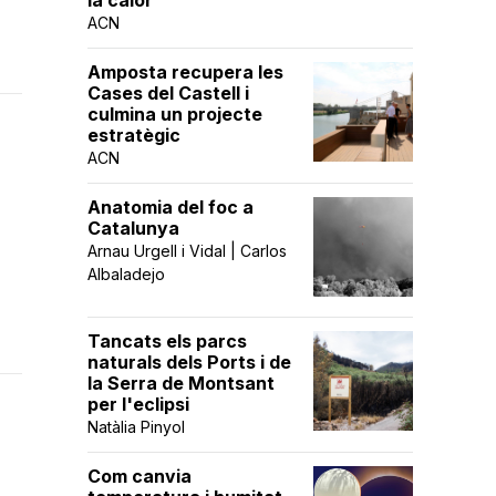
la calor
ACN
Amposta recupera les
Cases del Castell i
culmina un projecte
estratègic
ACN
Anatomia del foc a
Catalunya
Arnau Urgell i Vidal | Carlos
Albaladejo
Tancats els parcs
naturals dels Ports i de
la Serra de Montsant
per l'eclipsi
Natàlia Pinyol
Com canvia