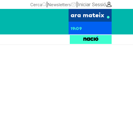
|
|
Iniciar Sessió
Cerca
Newsletters
ara mateix
19:09