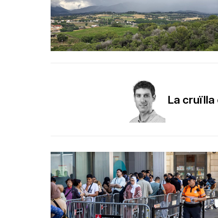
La cruïll