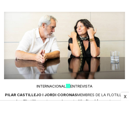
INTERNACIONAL
ENTREVISTA
PILAR CASTILLEJO I JORDI CORONAS
MEMBRES DE LA FLOTILLA
X
«La Flotilla pot ser el punt d'inflexió contra
l'expansió de l'extrema dreta en el jovent»
David Cobo
11/10/2025