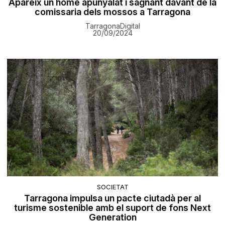
Apareix un home apunyalat i sagnant davant de la
comissaria dels mossos a Tarragona
TarragonaDigital
20/09/2024
SOCIETAT
Tarragona impulsa un pacte ciutadà per al
turisme sostenible amb el suport de fons Next
Generation