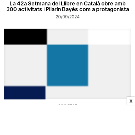
La 42a Setmana del Llibre en Català obre amb
300 activitats i Pilarín Bayés com a protagonista
20/09/2024
X
SOCIETAT
Arrenquen les obres per convertir el carrer
Guimerà de Manresa en una illa de vianants
20/09/2024