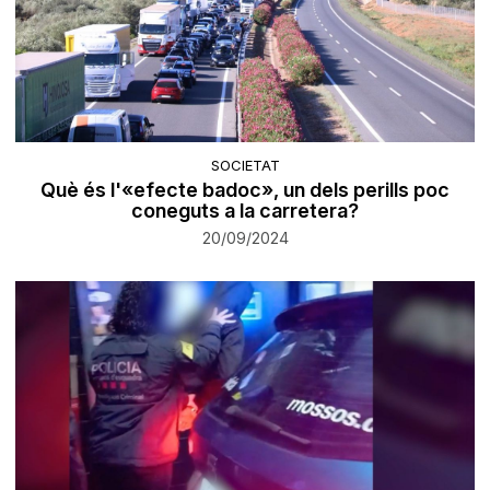
SOCIETAT
Què és l'«efecte badoc», un dels perills poc
coneguts a la carretera?
20/09/2024