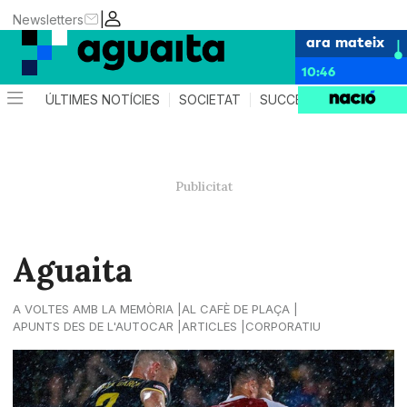
|
Newsletters
ara mateix
10:46
ÚLTIMES NOTÍCIES
SOCIETAT
SUCCESSOS
AGEND
Aguaita
A VOLTES AMB LA MEMÒRIA
AL CAFÈ DE PLAÇA
APUNTS DES DE L'AUTOCAR
ARTICLES
CORPORATIU