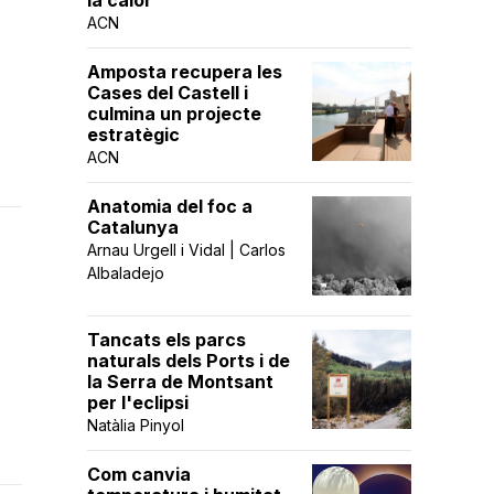
la calor
ACN
Amposta recupera les
Cases del Castell i
culmina un projecte
estratègic
ACN
Anatomia del foc a
Catalunya
Arnau Urgell i Vidal | Carlos
Albaladejo
Tancats els parcs
naturals dels Ports i de
la Serra de Montsant
per l'eclipsi
Natàlia Pinyol
Com canvia