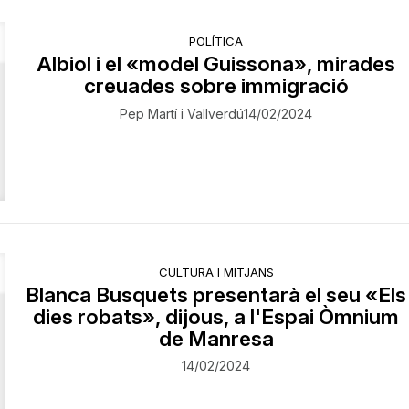
POLÍTICA
Albiol i el «model Guissona», mirades
creuades sobre immigració
Pep Martí i Vallverdú
14/02/2024
CULTURA I MITJANS
Blanca Busquets presentarà el seu «Els
dies robats», dijous, a l'Espai Òmnium
de Manresa
14/02/2024