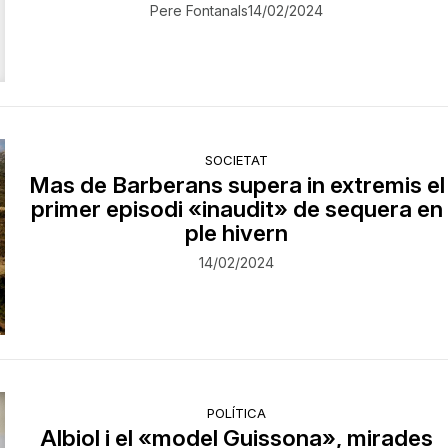
Pere Fontanals
14/02/2024
SOCIETAT
Mas de Barberans supera in extremis el
primer episodi «inaudit» de sequera en
ple hivern
14/02/2024
POLÍTICA
Albiol i el «model Guissona», mirades