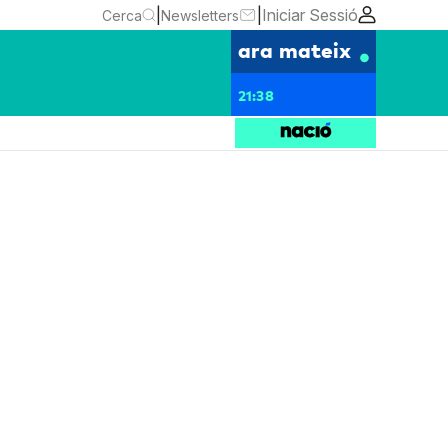
|
|
Iniciar Sessió
Cerca
Newsletters
ara mateix
21:38