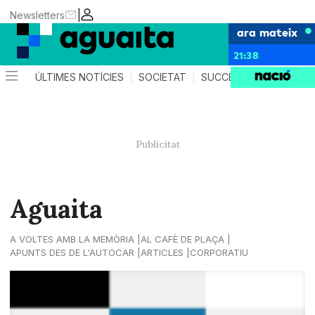
|
Newsletters
ara mateix
21:38
ÚLTIMES NOTÍCIES
SOCIETAT
SUCCESSOS
AGEND
Aguaita
A VOLTES AMB LA MEMÒRIA
AL CAFÈ DE PLAÇA
APUNTS DES DE L'AUTOCAR
ARTICLES
CORPORATIU