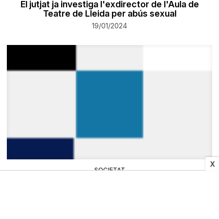
El jutjat ja investiga l'exdirector de l'Aula de
Teatre de Lleida per abús sexual
19/01/2024
X
SOCIETAT
Dos detinguts al Segrià per pagar més 30.000
euros de combustible amb targetes robades
19/01/2024