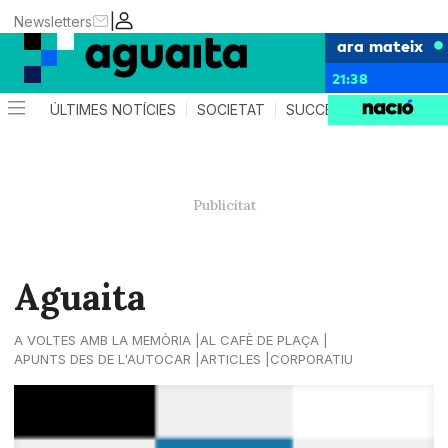
|
Newsletters
ara mateix
21:38
ÚLTIMES NOTÍCIES
SOCIETAT
SUCCESSOS
AGEND
Aguaita
A VOLTES AMB LA MEMÒRIA
AL CAFÈ DE PLAÇA
APUNTS DES DE L'AUTOCAR
ARTICLES
CORPORATIU