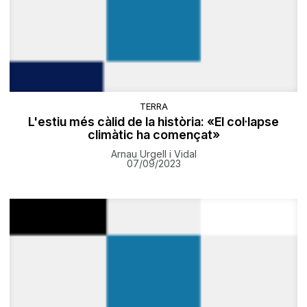
TERRA
​L'estiu més càlid de la història: «El col·lapse
climàtic ha començat»
Arnau Urgell i Vidal
07/09/2023