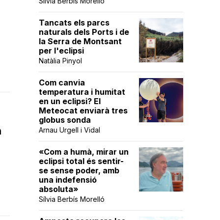
Sílvia Berbís Morelló
Tancats els parcs
naturals dels Ports i de
la Serra de Montsant
per l'eclipsi
Natàlia Pinyol
Com canvia
temperatura i humitat
en un eclipsi? El
Meteocat enviarà tres
globus sonda
n
Arnau Urgell i Vidal
«Com a humà, mirar un
eclipsi total és sentir-
se sense poder, amb
una indefensió
absoluta»
Sílvia Berbís Morelló