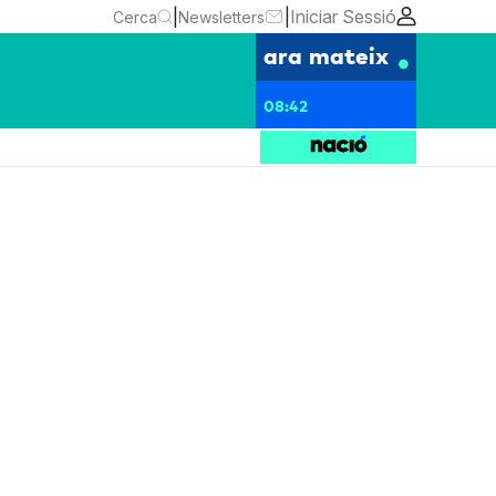
|
|
Iniciar Sessió
Cerca
Newsletters
ara mateix
08:42