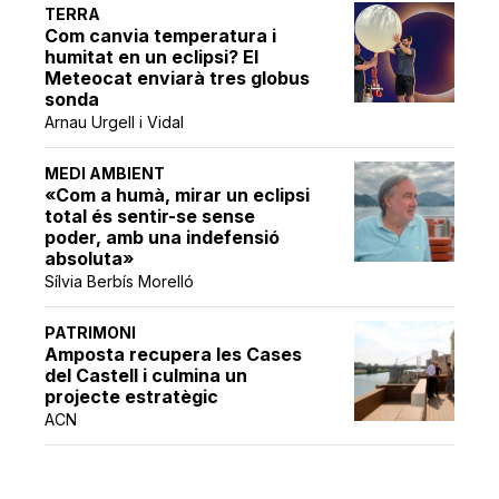
TERRA
Com canvia temperatura i
humitat en un eclipsi? El
Meteocat enviarà tres globus
sonda
Arnau Urgell i Vidal
MEDI AMBIENT
«Com a humà, mirar un eclipsi
total és sentir-se sense
poder, amb una indefensió
absoluta»
Sílvia Berbís Morelló
PATRIMONI
Amposta recupera les Cases
del Castell i culmina un
projecte estratègic
ACN