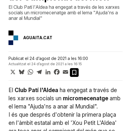
El Club Patí l'Aldea ha engegat a través de les xarxes
socials un micromecenatge amb el lema "Ajuda'ns a
anar al Mundial"
AGUAITA.CAT
Publicat el 24 d’agost de 2021 a les 16:00
Actualitzat el 24 d’agost de 2021 a les 16:15
X
Bluesky
WhatsApp
Telegram
LinkedIn
Facebook
Email
El
Club
Patí
l'Aldea
ha engegat a través de
les xarxes socials un
micromecenatge
amb
el lema "Ajuda'ns a anar al Mundial".
I és que després d'obtenir la primera plaça
en l'àmbit estatal amb el 'Xou Petit L'Aldea'