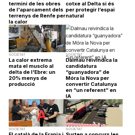
termini de les obres
cotxe al Delta si és
de l'aparcament dels
per protegir l’espai
terrenys de Renfe per
natural
la calor
SOCIETAT
SOCIETAT
La calor extrema
Dalmau reivindica la
mata el musclo al
candidatura
delta de l'Ebre: un
“guanyadora” de
20% menys de
Móra la Nova per
producció
convertir Catalunya
en “un referent” en
IA
SOCIETAT
SOCIETAT
El català de la Franja i
Surten a concurs les