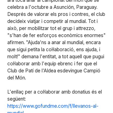
ara toca anar al campionat del món que se
celebra a l'octubre a Asunción, Paraguay.
Després de valorar els pros i contres, el club
decideix viatjar i competir al mundial. Tot i
això, per mobilitzar tot el grup i attrezzo,
"s'han de fer esforços econòmics enormes"
afirmen. "Ajuda'ns a anar al mundial, encara
que sigui petita la col·laboració, ens ajuda, i
molt!" demana l'entitat, a tot aquell que pugui
col·laborar amb l'equip ebrenc i fer que el
Club de Patí de l'Aldea esdevingue Campió
del Món.
L'enllaç per a col·laborar amb donatius és el
següent:
https://www.gofundme.com/f/llevanos-al-