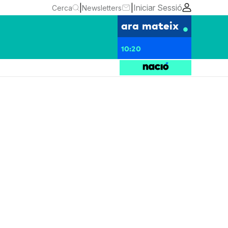
|
|
Iniciar Sessió
Cerca
Newsletters
ara mateix
10:20