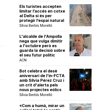
Els turistes accepten
limitar l’accés en cotxe
al Delta si és per
protegir l’espai natural
Sílvia Berbís Morelló
L'alcalde de l'Ampolla
nega que vulga dimitir
a l'octubre però es
guarda la decisió sobre
el seu futur polític
ACN
Bot celebra el desè
aniversari de l'in-FCTA
amb Sílvia Pérez Cruz i
un crit d'alerta pels
nous projectes eòlics
Sílvia Berbís Morelló
«Com a humà, mirar un