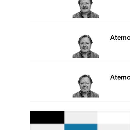
Atemor
Atemor