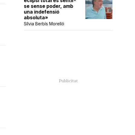
eclipsi total és sentir-
se sense poder, amb
una indefensió
absoluta»
Sílvia Berbís Morelló