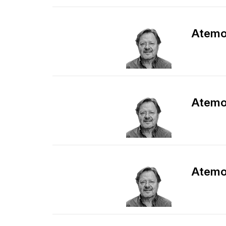
Atemor
Atemor
Atemor