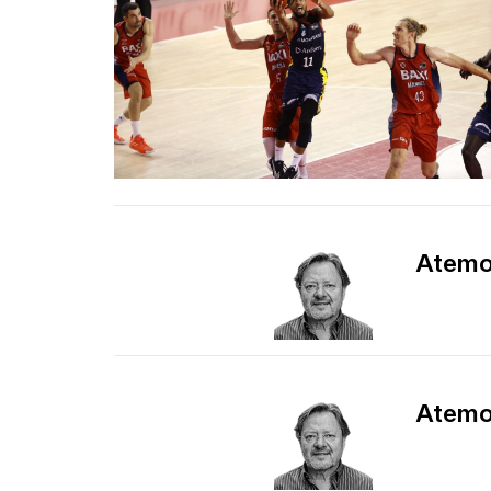
Atemor
Atemor