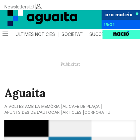
|
Newsletters
ara mateix
13:01
ÚLTIMES NOTÍCIES
SOCIETAT
SUCCESSOS
AGEND
Aguaita
A VOLTES AMB LA MEMÒRIA
AL CAFÈ DE PLAÇA
APUNTS DES DE L'AUTOCAR
ARTICLES
CORPORATIU