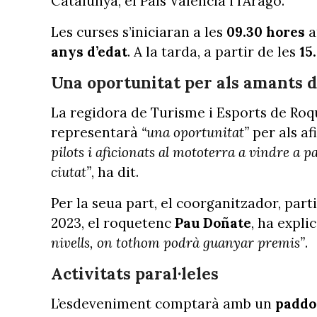
Catalunya, el País Valencià i l’Aragó.
Les curses s’iniciaran a les
09.30 hores
a
anys d’edat
. A la tarda, a partir de les
15
Una oportunitat per als amants 
La regidora de Turisme i Esports de Roq
representarà
“una oportunitat”
per als af
pilots i aficionats al mototerra a vindre a p
ciutat”
, ha dit.
Per la seua part, el coorganitzador, par
2023, el roquetenc
Pau Doñate
, ha expl
nivells, on tothom podrà guanyar premis”
.
Activitats paral·leles
L’esdeveniment comptarà amb un
paddo