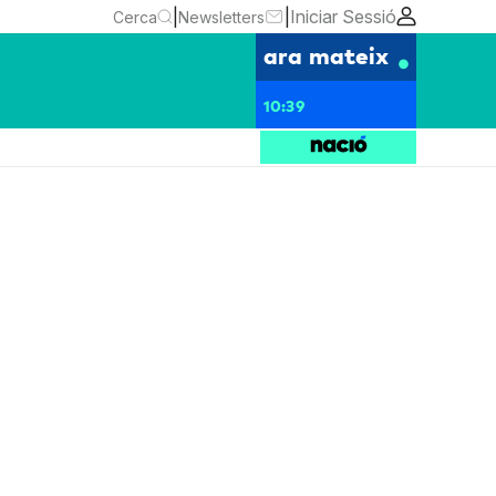
|
|
Iniciar Sessió
Cerca
Newsletters
ara mateix
10:39