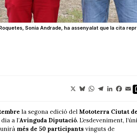
 Roquetes, Sonia Andrade, ha assenyalat que la cita rep
X
Bluesky
WhatsApp
Telegram
LinkedIn
Face
Em
etembre
la segona edició del
Mototerra Ciutat d
dia a l’
Avinguda Diputació
. L’esdeveniment, l’ún
reunirà
més de 50 participants
vinguts de