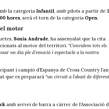
mb la categoria
Infantil
, amb pilots a partir de
.00 hores
, serà el torn de la categoria
Open
.
del motor
uetes,
Sonia Andrade
, ha assenyalat que la cita
icionats al motor del territori.
“Convidem tots els
assar un dia ple d’emoció i espectacle a la nostra
ticipant i campió d’Espanya de Cross Country l’an
icat que es prepararà
“un circuit a l’abast de diferen
ck
amb servei de barra a càrrec de l’Associació 