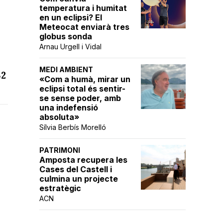
temperatura i humitat
en un eclipsi? El
Meteocat enviarà tres
globus sonda
Arnau Urgell i Vidal
MEDI AMBIENT
32
«Com a humà, mirar un
eclipsi total és sentir-
se sense poder, amb
una indefensió
absoluta»
Sílvia Berbís Morelló
PATRIMONI
Amposta recupera les
Cases del Castell i
culmina un projecte
estratègic
ACN