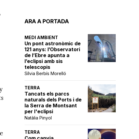
5
ARA A PORTADA
MEDI AMBIENT
Un pont astronòmic de
121 anys: l’Observatori
de l’Ebre apunta a
l’eclipsi amb sis
telescopis
Sílvia Berbís Morelló
TERRA
y
Tancats els parcs
ts
naturals dels Ports i de
la Serra de Montsant
per l'eclipsi
Natàlia Pinyol
de
TERRA
Com canvia