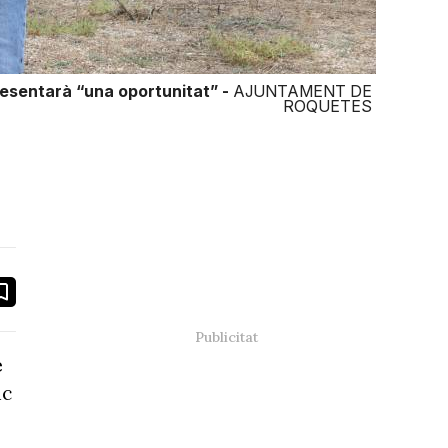
resentarà “una oportunitat” -
AJUNTAMENT DE
ROQUETES
book
ail
e
ic