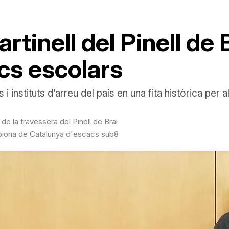
rtinell del Pinell de
cs escolars
 instituts d’arreu del país en una fita històrica per al
de la travessera del Pinell de Brai
piona de Catalunya d'escacs sub8