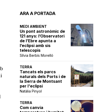
ARA A PORTADA
MEDI AMBIENT
Un pont astronòmic de
121 anys: l’Observatori
de l’Ebre apunta a
l’eclipsi amb sis
s
telescopis
Sílvia Berbís Morelló
TERRA
mb
Tancats els parcs
i
naturals dels Ports i de
la Serra de Montsant
per l'eclipsi
Natàlia Pinyol
l
TERRA
Com canvia