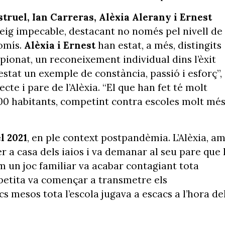
struel, Ian Carreras, Alèxia Alerany i Ernest
eig impecable, destacant no només pel nivell de
romís.
Alèxia i Ernest
han estat, a més, distingits
pionat, un reconeixement individual dins l’èxit
 estat un exemple de constància, passió i esforç”,
cte i pare de l’Alèxia. “El que han fet té molt
000 habitants, competint contra escoles molt mé
el 2021
, en ple context postpandèmia. L’Alèxia, a
r a casa dels iaios i va demanar al seu pare que l
m un joc familiar va acabar contagiant tota
la petita va començar a transmetre els
 mesos tota l’escola jugava a escacs a l’hora de