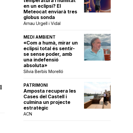
temperatura i humitat
en un eclipsi? El
Meteocat enviarà tres
globus sonda
Arnau Urgell i Vidal
MEDI AMBIENT
«Com a humà, mirar un
eclipsi total és sentir-
e
se sense poder, amb
una indefensió
absoluta»
Sílvia Berbís Morelló
PATRIMONI
l
Amposta recupera les
Cases del Castell i
culmina un projecte
estratègic
ACN