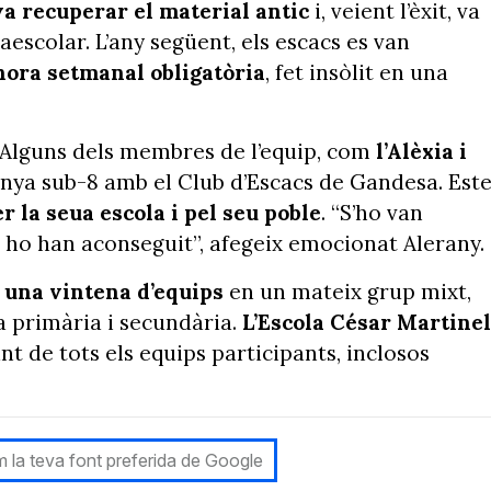
 va recuperar el material antic
i, veient l’èxit, va
aescolar. L’any següent, els escacs es van
hora setmanal obligatòria
, fet insòlit en una
. Alguns dels membres de l’equip, com
l’Alèxia i
unya sub-8 amb el Club d’Escacs de Gandesa. Est
er la seua escola i pel seu poble
. “S’ho van
l ho han aconseguit”, afegeix emocionat Alerany.
a
una vintena d’equips
en un mateix grup mixt,
 a primària i secundària.
L’Escola César Martinel
ant de tots els equips participants, inclosos
 la teva font preferida de Google