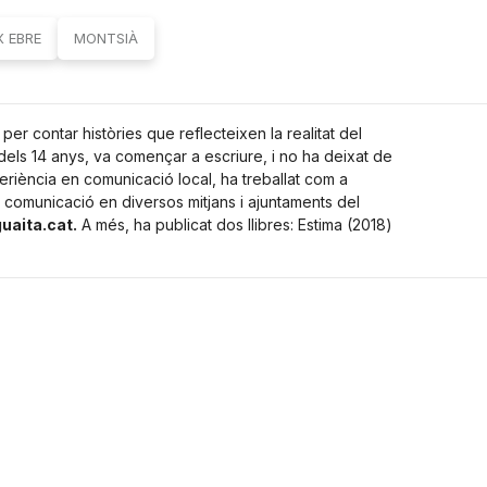
X EBRE
MONTSIÀ
er contar històries que reflecteixen la realitat del
r dels 14 anys, va començar a escriure, i no ha deixat de
riència en comunicació local, ha treballat com a
 comunicació en diversos mitjans i ajuntaments del
uaita.cat.
A més, ha publicat dos llibres: Estima (2018)