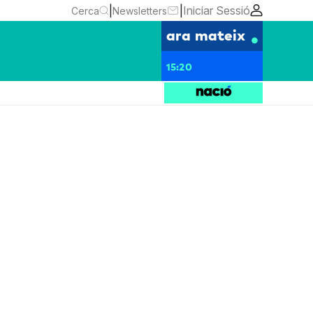
|
|
Iniciar Sessió
Cerca
Newsletters
ara mateix
15:20