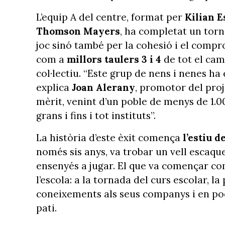
L’equip A del centre, format per
Kilian E
Thomson Mayers
, ha completat un torn
joc sinó també per la cohesió i el comp
com a
millors taulers 3 i 4
de tot el cam
col·lectiu. “Este grup de nens i nenes ha
explica
Joan Alerany
, promotor del proje
mèrit, venint d’un poble de menys de 1.
grans i fins i tot instituts”.
La història d’este èxit comença
l’estiu d
només sis anys, va trobar un vell escaque
ensenyés a jugar. El que va començar co
l’escola: a la tornada del curs escolar, 
coneixements als seus companys i en pocs
pati.