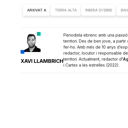
ARXIVAT A
TERRA ALTA
RIBERA D\'EBRE
BAI
Periodista ebrenc amb una passió p
territori. Des de ben jove, a parti
fer-ho. Amb més de 10 anys d’expe
redactor, locutor i responsable de
territori. Actualment, redactor d
'Ag
XAVI LLAMBRICH
i Cartes a les estrelles (2022).