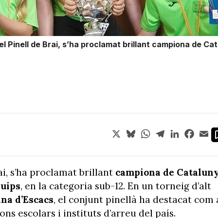
del Pinell de Brai, s’ha proclamat brillant campiona de C
X
Bluesky
WhatsApp
Telegram
LinkedIn
Face
Em
ai, s’ha proclamat brillant
campiona de Catalun
quips
, en la categoria sub-12. En un torneig d’alt
ana d’Escacs
, el conjunt pinellà ha destacat com 
ns escolars i instituts d’arreu del país.