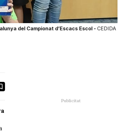
atalunya del Campionat d’Escacs Escol -
CEDIDA
book
ail
ya
a