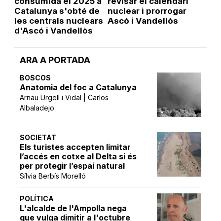
consumida el 2025 a
revisar el calendari
Catalunya s'obté de
nuclear i prorrogar
les centrals nuclears
Ascó i Vandellòs
d'Ascó i Vandellòs
ARA A PORTADA
BOSCOS
Anatomia del foc a Catalunya
Arnau Urgell i Vidal | Carlos
Albaladejo
SOCIETAT
Els turistes accepten limitar
l’accés en cotxe al Delta si és
per protegir l’espai natural
Sílvia Berbís Morelló
POLÍTICA
L'alcalde de l'Ampolla nega
que vulga dimitir a l'octubre