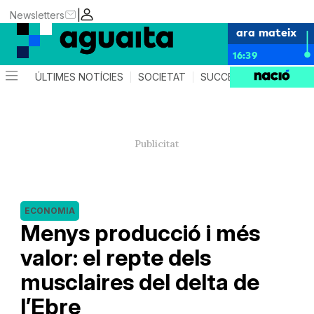
|
Newsletters
ara mateix
16:39
ÚLTIMES NOTÍCIES
SOCIETAT
SUCCESSOS
AGEND
ECONOMIA
Menys producció i més
valor: el repte dels
musclaires del delta de
l’Ebre