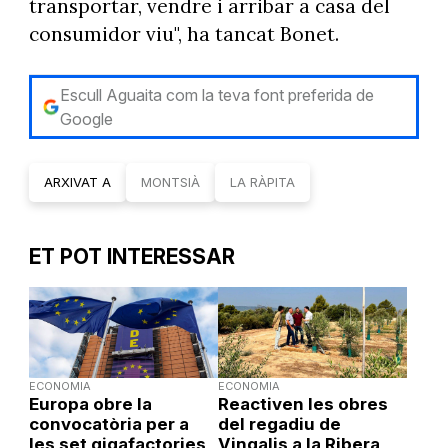
transportar, vendre i arribar a casa del
consumidor viu", ha tancat Bonet.
Escull Aguaita com la teva font preferida de
Google
ARXIVAT A
MONTSIÀ
LA RÀPITA
ET POT INTERESSAR
ECONOMIA
ECONOMIA
Europa obre la
Reactiven les obres
convocatòria per a
del regadiu de
les set gigafactories
Vingalis a la Ribera