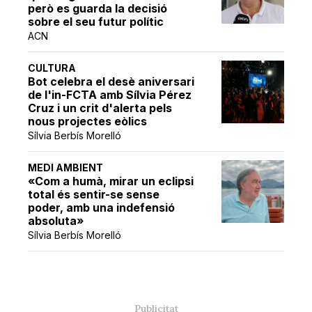
però es guarda la decisió
sobre el seu futur polític
ACN
CULTURA
Bot celebra el desè aniversari
de l'in-FCTA amb Sílvia Pérez
Cruz i un crit d'alerta pels
nous projectes eòlics
Sílvia Berbís Morelló
MEDI AMBIENT
«Com a humà, mirar un eclipsi
total és sentir-se sense
poder, amb una indefensió
absoluta»
Sílvia Berbís Morelló