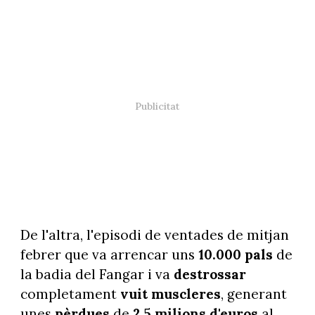
De l'altra, l'episodi de ventades de mitjan
febrer que va arrencar uns
10.000 pals
de
la badia del Fangar i va
destrossar
completament
vuit muscleres
, generant
unes
pèrdues
de
2,5 milions d'euros
al