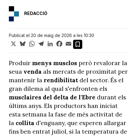
REDACCIÓ
Publicat el 20 de maig de 2026 a les 10:30
X
Bluesky
WhatsApp
Telegram
LinkedIn
Facebook
Email
Produir
menys musclos
però revalorar la
seua
venda
als mercats de proximitat per
mantenir la
rendibilitat
del sector. És el
gran dilema al qual s'enfronten els
musclaires del delta de l'Ebre
durant els
últims anys. Els productors han iniciat
esta setmana la fase de més activitat de
la
collita
d'enguany, que esperen allargar
fins ben entrat juliol, si la temperatura de