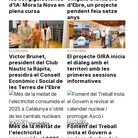
d'IA: Móra la Nova en
d'Ebre, un projecte
plena cursa
pendent feia setze
anys
ECONOMIA
ECONOMIA
Víctor Brunet,
El projecte GIRA inicia
president del Club
el diàleg amb el
Nàutic la Ràpita,
territori amb les
presidirà el Consell
primeres sessions
Econòmic i Social de
informatives
les Terres de l'Ebre
ECONOMIA
ECONOMIA
Més de la meitat de
Foment del Treball
l'electricitat
insta el Govern a