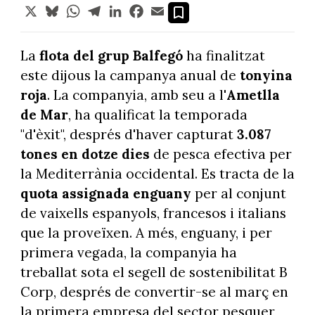
X
Bluesky
WhatsApp
Telegram
LinkedIn
Facebook
Email
La
flota del grup Balfegó
ha finalitzat
este dijous la campanya anual de
tonyina
roja
. La companyia, amb seu a l'
Ametlla
de Mar
, ha qualificat la temporada
"d'èxit", després d'haver capturat
3.087
tones en dotze dies
de pesca efectiva per
la Mediterrània occidental. Es tracta de la
quota assignada enguany
per al conjunt
de vaixells espanyols, francesos i italians
que la proveïxen. A més, enguany, i per
primera vegada, la companyia ha
treballat sota el segell de sostenibilitat B
Corp, després de convertir-se al març en
la primera empresa del sector pesquer