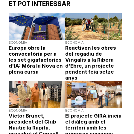
ET POT INTERESSAR
ECONOMIA
ECONOMIA
Europa obre la
Reactiven les obres
convocatòria per a
del regadiu de
les set gigafactories
Vingalis a la Ribera
d'IA: Móra la Nova en
d'Ebre, un projecte
plena cursa
pendent feia setze
anys
ECONOMIA
ECONOMIA
Víctor Brunet,
El projecte GIRA inicia
president del Club
el diàleg amb el
Nàutic la Ràpita,
territori amb les
presidirà el Consell
primeres sessions