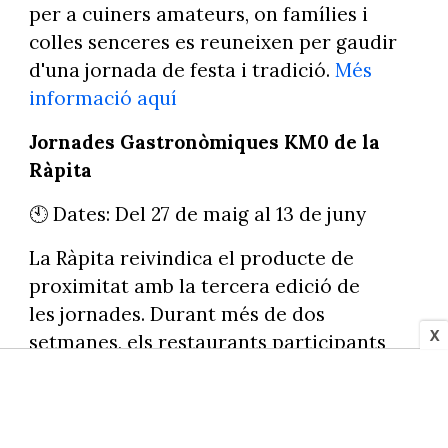
per a cuiners amateurs, on famílies i
colles senceres es reuneixen per gaudir
d'una jornada de festa i tradició.
Més
informació aquí
Jornades Gastronòmiques KM0 de la
Ràpita
🕙 Dates: Del 27 de maig al 13 de juny
La Ràpita reivindica el producte de
proximitat amb la tercera edició de
les jornades. Durant més de dos
X
setmanes, els restaurants participants
oferiran menús especials elaborats amb
productes de quilòmetre zero i de
temporada, posant en valor la qualitat