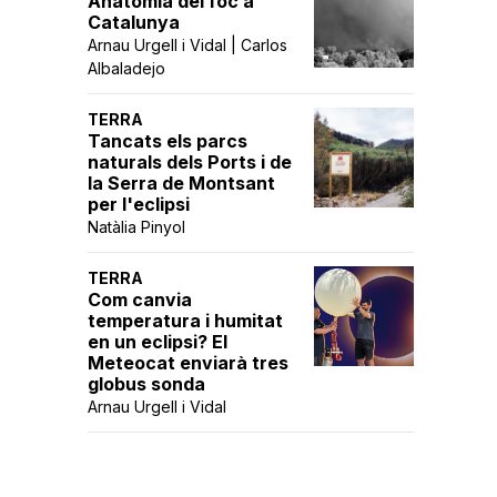
Anatomia del foc a
Catalunya
Arnau Urgell i Vidal | Carlos
Albaladejo
TERRA
Tancats els parcs
naturals dels Ports i de
la Serra de Montsant
per l'eclipsi
Natàlia Pinyol
TERRA
Com canvia
temperatura i humitat
en un eclipsi? El
Meteocat enviarà tres
globus sonda
Arnau Urgell i Vidal