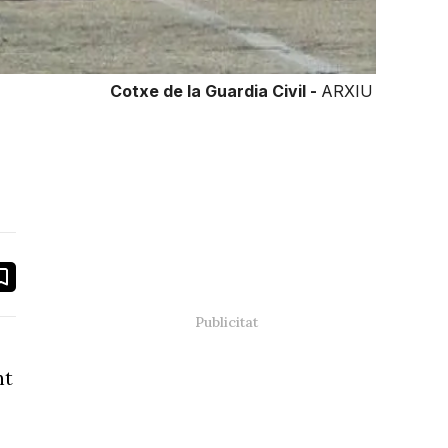
Cotxe de la Guardia Civil -
ARXIU
book
ail
nt