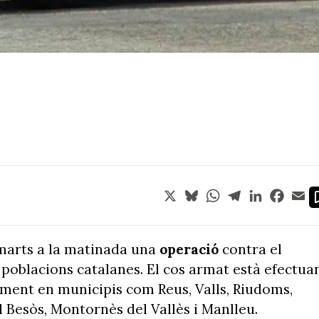
X
Bluesky
WhatsApp
Telegram
LinkedIn
Face
Em
marts a la matinada una
operació
contra el
 poblacions catalanes. El cos armat està efectua
alment en municipis com Reus, Valls, Riudoms,
l Besòs, Montornès del Vallès i Manlleu.