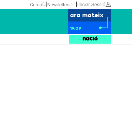
|
|
Iniciar Sessió
Cerca
Newsletters
ara mateix
19:09