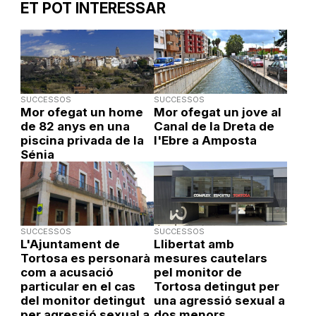
ET POT INTERESSAR
SUCCESSOS
SUCCESSOS
Mor ofegat un home
Mor ofegat un jove al
de 82 anys en una
Canal de la Dreta de
piscina privada de la
l'Ebre a Amposta
Sénia
SUCCESSOS
SUCCESSOS
L'Ajuntament de
Llibertat amb
Tortosa es personarà
mesures cautelars
com a acusació
pel monitor de
particular en el cas
Tortosa detingut per
del monitor detingut
una agressió sexual a
per agressió sexual a
dos menors