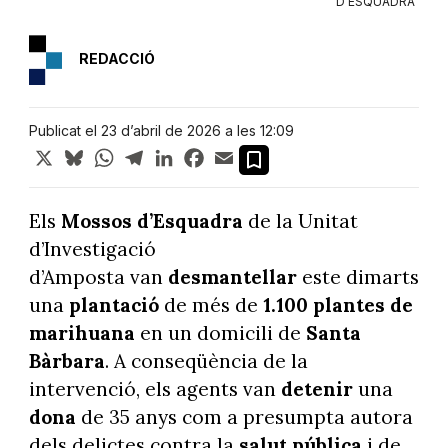
D'ESQUADRA
REDACCIÓ
Publicat el 23 d’abril de 2026 a les 12:09
X
Bluesky
WhatsApp
Telegram
LinkedIn
Facebook
Email
Els
Mossos d’Esquadra
de la Unitat
d’Investigació
d’Amposta van
desmantellar
este dimarts
una
plantació
de més de
1.100 plantes de
marihuana
en un domicili de
Santa
Bàrbara
. A conseqüència de la
intervenció, els agents van
detenir
una
dona
de 35 anys com a presumpta autora
dels delictes contra la
salut pública
i de