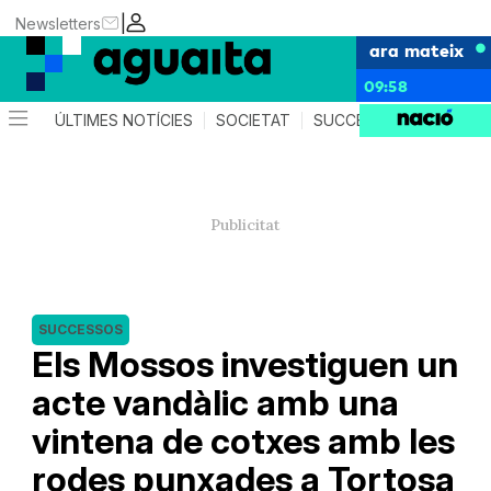
|
Newsletters
ara mateix
09:58
ÚLTIMES NOTÍCIES
SOCIETAT
SUCCESSOS
AGEND
SUCCESSOS
Els Mossos investiguen un
acte vandàlic amb una
vintena de cotxes amb les
rodes punxades a Tortosa