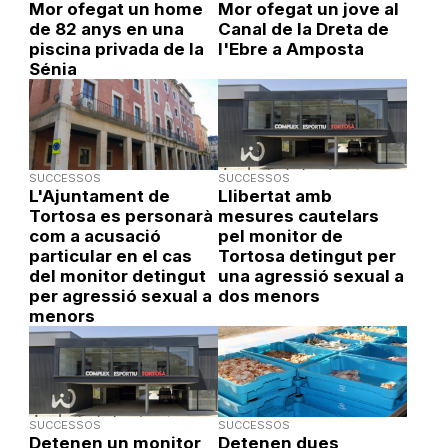
Mor ofegat un home
Mor ofegat un jove al
de 82 anys en una
Canal de la Dreta de
piscina privada de la
l'Ebre a Amposta
Sénia
SUCCESSOS
SUCCESSOS
L'Ajuntament de
Llibertat amb
Tortosa es personarà
mesures cautelars
com a acusació
pel monitor de
particular en el cas
Tortosa detingut per
del monitor detingut
una agressió sexual a
per agressió sexual a
dos menors
menors
SUCCESSOS
SUCCESSOS
Detenen un monitor
Detenen dues