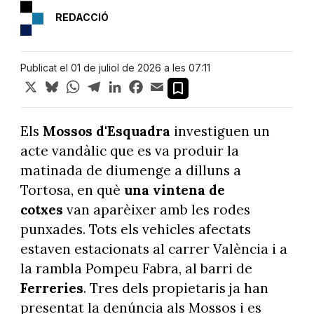
REDACCIÓ
Publicat el 01 de juliol de 2026 a les 07:11
X
Bluesky
WhatsApp
Telegram
LinkedIn
Facebook
Email
Els
Mossos d'Esquadra
investiguen un
acte vandàlic que es va produir la
matinada de diumenge a dilluns a
Tortosa, en què
una vintena de
cotxes
van aparèixer amb les rodes
punxades. Tots els vehicles afectats
estaven estacionats al carrer València i a
la rambla Pompeu Fabra, al barri de
Ferreries
. Tres dels propietaris ja han
presentat la denúncia als Mossos i es