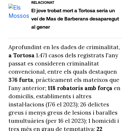
RELACIONAT
El jove trobat mort a Tortosa seria un
veí de Mas de Barberans desaparegut
al gener
Aprofundint en les dades de criminalitat,
a Tortosa
1.471 casos dels registrats l'any
passat es consideren criminalitat
convencional, entre els quals destaquen
376 furts
, pràcticament els mateixos que
l’any anterior;
118 robatoris amb força
en
domicilis, establiments i altres
instal·lacions (176 el 2023); 26 delictes
greus i menys greus de lesions i baralles
tumultuàries (per 16 el 2023); 1 homicidi i
tres més en grau de temptativa;
22