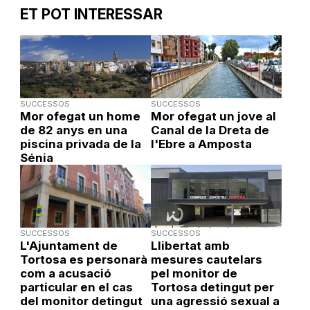
ET POT INTERESSAR
SUCCESSOS
SUCCESSOS
Mor ofegat un home
Mor ofegat un jove al
de 82 anys en una
Canal de la Dreta de
piscina privada de la
l'Ebre a Amposta
Sénia
SUCCESSOS
SUCCESSOS
L'Ajuntament de
Llibertat amb
Tortosa es personarà
mesures cautelars
com a acusació
pel monitor de
particular en el cas
Tortosa detingut per
del monitor detingut
una agressió sexual a