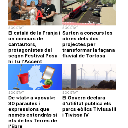
SOCIETAT
SOCIETAT
El català de la Franja i
Surten a concurs les
un concurs de
obres dels dos
cantautors,
projectes per
protagonistes del
transformar la façana
segon Festival Posa-
fluvial de Tortosa
hi Tu l'Accent
SOCIETAT
SOCIETAT
De «tat» a «poval»:
El Govern declara
30 paraules i
d'utilitat pública els
expressions que
parcs eòlics Tivissa III
només entendràs si
i Tivissa IV
ets de les Terres de
l'Ebre