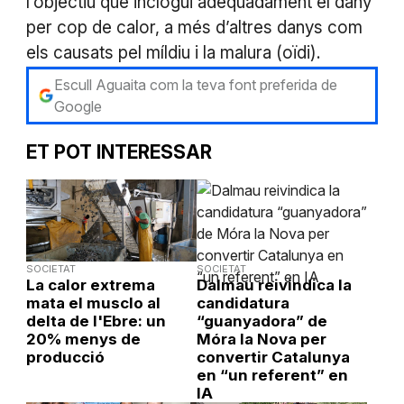
l’objectiu que inclogui adequadament el dany
per cop de calor, a més d’altres danys com
els causats pel míldiu i la malura (oïdi).
Escull Aguaita com la teva font preferida de
Google
ET POT INTERESSAR
SOCIETAT
SOCIETAT
La calor extrema
Dalmau reivindica la
mata el musclo al
candidatura
delta de l'Ebre: un
“guanyadora” de
20% menys de
Móra la Nova per
producció
convertir Catalunya
en “un referent” en
IA