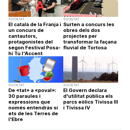
SOCIETAT
SOCIETAT
El català de la Franja i
Surten a concurs les
un concurs de
obres dels dos
cantautors,
projectes per
protagonistes del
transformar la façana
segon Festival Posa-
fluvial de Tortosa
hi Tu l'Accent
SOCIETAT
SOCIETAT
De «tat» a «poval»:
El Govern declara
30 paraules i
d'utilitat pública els
expressions que
parcs eòlics Tivissa III
només entendràs si
i Tivissa IV
ets de les Terres de
l'Ebre