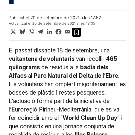
Publicat el 20 de setembre de 2021 a les 17:52
Actualitzat el 20 de setembre de 2021 a les 18:05
X
Bluesky
WhatsApp
Telegram
LinkedIn
Facebook
Email
El passat dissabte 18 de setembre, una
vuitantena de voluntaris
van recollir
465
quilograms
de residus a la
badia dels
Alfacs
al
Parc Natural del Delta de l’Ebre
.
Els voluntaris han omplert majoritàriament les
bosses de plàstic i restes pesqueres.
L’actuació forma part de la iniciativa de
l’Euroregió Pirineu-Mediterrània, que es va
fer coincidir amb el “
World Clean Up Day
” i
que consistix en una jornada conjunta de
recollida de residus a les
Illes Balears,