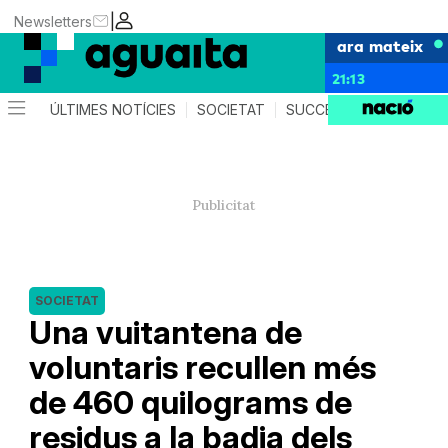
|
Newsletters
ara mateix
21:13
ÚLTIMES NOTÍCIES
SOCIETAT
SUCCESSOS
AGEND
SOCIETAT
Una vuitantena de
voluntaris recullen més
de 460 quilograms de
residus a la badia dels