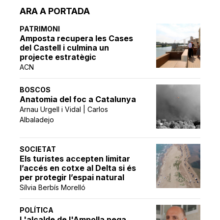
ARA A PORTADA
PATRIMONI
Amposta recupera les Cases
del Castell i culmina un
projecte estratègic
ACN
BOSCOS
Anatomia del foc a Catalunya
Arnau Urgell i Vidal | Carlos
Albaladejo
SOCIETAT
Els turistes accepten limitar
l’accés en cotxe al Delta si és
per protegir l’espai natural
Sílvia Berbís Morelló
POLÍTICA
L'alcalde de l'Ampolla nega