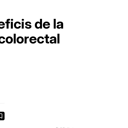
ficis de la
colorectal
book
ail