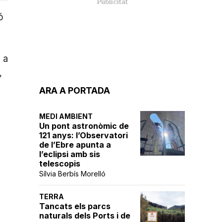
ó
 a
,
ARA A PORTADA
MEDI AMBIENT
Un pont astronòmic de
121 anys: l’Observatori
de l’Ebre apunta a
l’eclipsi amb sis
telescopis
e
Sílvia Berbís Morelló
TERRA
Tancats els parcs
naturals dels Ports i de