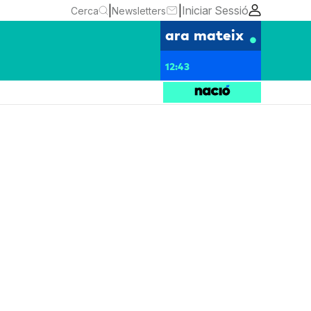
|
|
Iniciar Sessió
Cerca
Newsletters
ara mateix
12:43