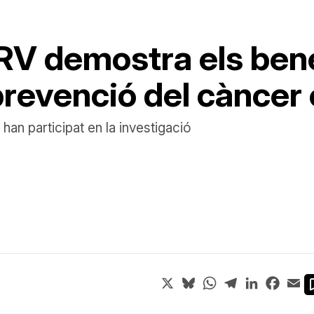
RV demostra els bene
prevenció del càncer 
an participat en la investigació
X
Bluesky
WhatsApp
Telegram
LinkedIn
Face
Em