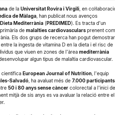
mana
de la
Universitat Rovira i Virgili
, en col·laboraci
mèdica de Màlaga
, han publicat nous avenços
Dieta Mediterrània
(
PREDIMED
). Es tracta d'un
 primària de
malalties cardiovasculars
prenent com
rrània. Els dos grups de recerca han pogut demostrar
tre la ingesta de vitamina D en la dieta i el risc de
dividus que viuen en zones de l'àrea
mediterrània
desenvolupar algun tipus de malaltia cardiovascular.
 científica
European Journal of Nutrition
, l'equip
ales-Salvadó
, ha avaluat més de
7.000 participants
ntre
50 i 80 anys sense càncer
colorectal a l'inici d
nt mitjà de sis anys es va avaluar la relació entre el
er.