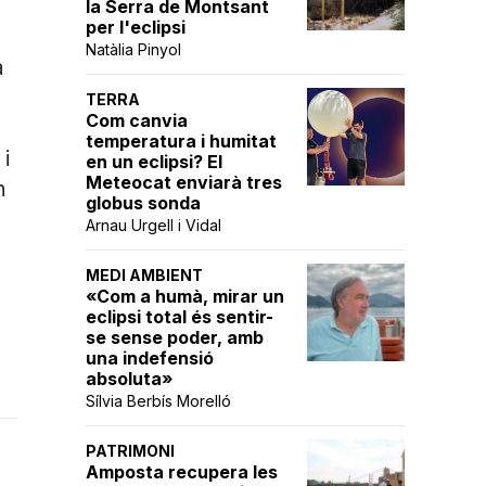
la Serra de Montsant
per l'eclipsi
Natàlia Pinyol
a
TERRA
Com canvia
temperatura i humitat
i
en un eclipsi? El
Meteocat enviarà tres
n
globus sonda
Arnau Urgell i Vidal
MEDI AMBIENT
«Com a humà, mirar un
eclipsi total és sentir-
se sense poder, amb
una indefensió
l
absoluta»
Sílvia Berbís Morelló
PATRIMONI
Amposta recupera les