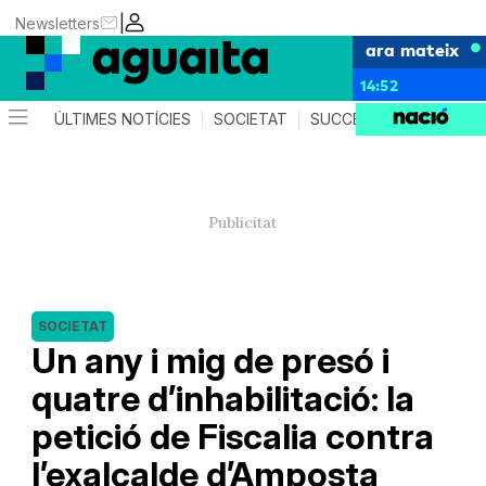
|
Newsletters
ara mateix
14:52
ÚLTIMES NOTÍCIES
SOCIETAT
SUCCESSOS
AGEND
SOCIETAT
Un any i mig de presó i
quatre d’inhabilitació: la
petició de Fiscalia contra
l’exalcalde d’Amposta