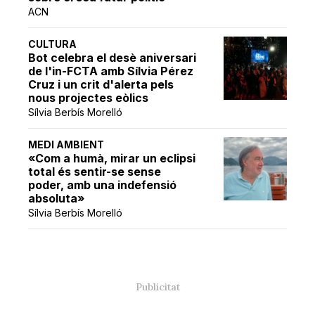
ACN
CULTURA
Bot celebra el desè aniversari
de l'in-FCTA amb Sílvia Pérez
Cruz i un crit d'alerta pels
nous projectes eòlics
Sílvia Berbís Morelló
MEDI AMBIENT
«Com a humà, mirar un eclipsi
total és sentir-se sense
poder, amb una indefensió
absoluta»
Sílvia Berbís Morelló