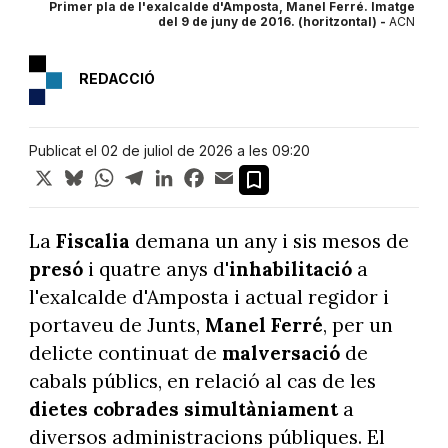
Primer pla de l'exalcalde d'Amposta, Manel Ferré. Imatge
del 9 de juny de 2016. (horitzontal) -
ACN
REDACCIÓ
Publicat el 02 de juliol de 2026 a les 09:20
X
Bluesky
WhatsApp
Telegram
LinkedIn
Facebook
Email
La
Fiscalia
demana un any i sis mesos de
presó
i quatre anys d'
inhabilitació
a
l'exalcalde d'Amposta i actual regidor i
portaveu de Junts,
Manel Ferré
, per un
delicte continuat de
malversació
de
cabals públics, en relació al cas de les
dietes cobrades simultàniament
a
diversos administracions públiques. El