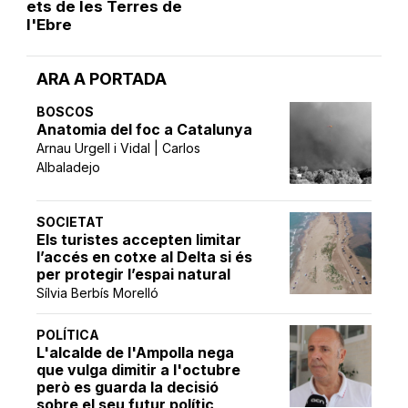
ets de les Terres de
l'Ebre
ARA A PORTADA
BOSCOS
Anatomia del foc a Catalunya
Arnau Urgell i Vidal | Carlos
Albaladejo
SOCIETAT
Els turistes accepten limitar
l’accés en cotxe al Delta si és
per protegir l’espai natural
Sílvia Berbís Morelló
POLÍTICA
L'alcalde de l'Ampolla nega
que vulga dimitir a l'octubre
però es guarda la decisió
sobre el seu futur polític