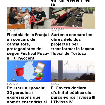
en “un referent” en
IA
SOCIETAT
SOCIETAT
El català de la Franja i
Surten a concurs les
un concurs de
obres dels dos
cantautors,
projectes per
protagonistes del
transformar la façana
segon Festival Posa-
fluvial de Tortosa
hi Tu l'Accent
SOCIETAT
SOCIETAT
De «tat» a «poval»:
El Govern declara
30 paraules i
d'utilitat pública els
expressions que
parcs eòlics Tivissa III
només entendràs si
i Tivissa IV