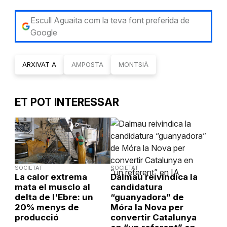
Escull Aguaita com la teva font preferida de
Google
ARXIVAT A
AMPOSTA
MONTSIÀ
ET POT INTERESSAR
SOCIETAT
SOCIETAT
La calor extrema
Dalmau reivindica la
mata el musclo al
candidatura
delta de l'Ebre: un
“guanyadora” de
20% menys de
Móra la Nova per
producció
convertir Catalunya