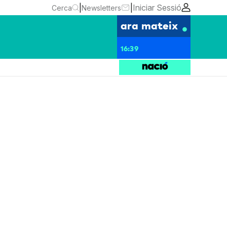
|
|
Iniciar Sessió
Cerca
Newsletters
ara mateix
16:39