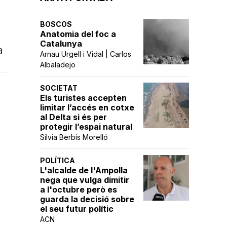
BOSCOS
Anatomia del foc a
Catalunya
a
Arnau Urgell i Vidal | Carlos
Albaladejo
SOCIETAT
Els turistes accepten
limitar l’accés en cotxe
al Delta si és per
protegir l’espai natural
Sílvia Berbís Morelló
POLÍTICA
L'alcalde de l'Ampolla
nega que vulga dimitir
a l'octubre però es
guarda la decisió sobre
el seu futur polític
ACN