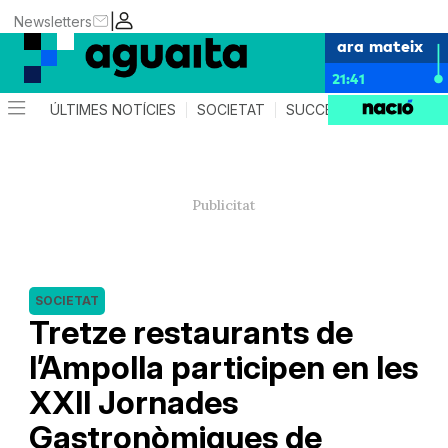
|
Newsletters
ara mateix
21:41
ÚLTIMES NOTÍCIES
SOCIETAT
SUCCESSOS
AGEND
SOCIETAT
Tretze restaurants de
l’Ampolla participen en les
XXII Jornades
Gastronòmiques de