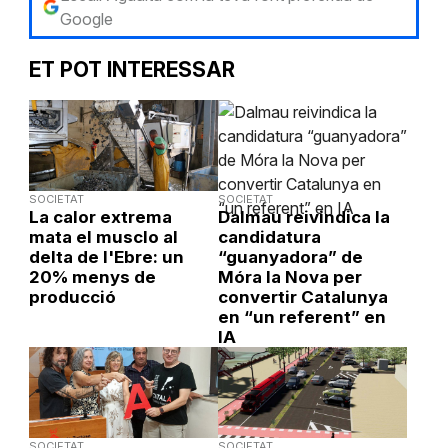
Google
ET POT INTERESSAR
SOCIETAT
SOCIETAT
La calor extrema
Dalmau reivindica la
mata el musclo al
candidatura
delta de l'Ebre: un
“guanyadora” de
20% menys de
Móra la Nova per
producció
convertir Catalunya
en “un referent” en
IA
SOCIETAT
SOCIETAT