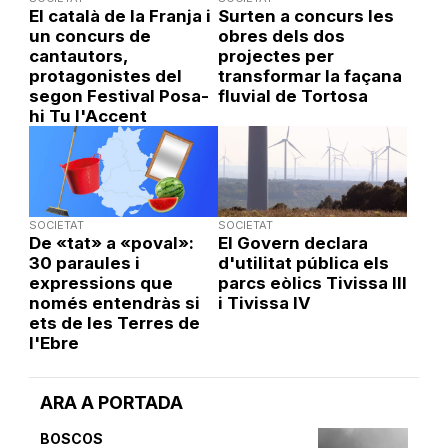
El català de la Franja i
Surten a concurs les
un concurs de
obres dels dos
cantautors,
projectes per
protagonistes del
transformar la façana
segon Festival Posa-
fluvial de Tortosa
hi Tu l'Accent
SOCIETAT
SOCIETAT
De «tat» a «poval»:
El Govern declara
30 paraules i
d'utilitat pública els
expressions que
parcs eòlics Tivissa III
només entendràs si
i Tivissa IV
ets de les Terres de
l'Ebre
ARA A PORTADA
BOSCOS