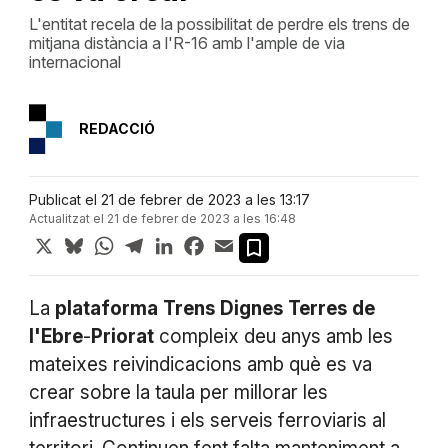
L'entitat recela de la possibilitat de perdre els trens de
mitjana distància a l'R-16 amb l'ample de via
internacional
REDACCIÓ
Publicat el 21 de febrer de 2023 a les 13:17
Actualitzat el 21 de febrer de 2023 a les 16:48
X
Bluesky
WhatsApp
Telegram
LinkedIn
Facebook
Email
La
plataforma
Trens
Dignes
Terres
de
l'Ebre
-
Priorat
compleix deu anys amb les
mateixes reivindicacions amb què es va
crear sobre la taula per millorar les
infraestructures i els serveis ferroviaris al