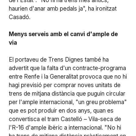
de l'Estat". "No hi ha trens més antics,
haurien d'anar amb pedals ja", ha ironitzat
Casadó.
Menys
serveis
amb
el
canvi
d'ample
de
via
El portaveu de Trens Dignes també ha
advertit que la falta d'un contracte-programa
entre Renfe i la Generalitat provoca que no hi
hagi previsió per comprar noves unitats de
trens de mitjana distància que puguin circular
per l'ample internacional, "un greu problema"
que es pot produir en dos anys, quan es
convertisca el tram Castelló – Vila-seca de
l'R-16 d'ample ibèric a internacional. "No hi