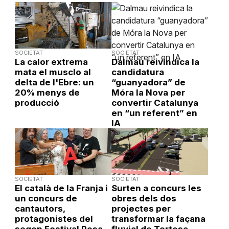
SOCIETAT
SOCIETAT
La calor extrema
Dalmau reivindica la
mata el musclo al
candidatura
delta de l'Ebre: un
“guanyadora” de
20% menys de
Móra la Nova per
producció
convertir Catalunya
en “un referent” en
IA
SOCIETAT
SOCIETAT
El català de la Franja i
Surten a concurs les
un concurs de
obres dels dos
cantautors,
projectes per
protagonistes del
transformar la façana
segon Festival Posa-
fluvial de Tortosa