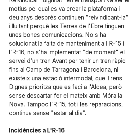
Reivindicar "dignitat" en el transport va ser el
motius pel qual es va crear la plataforma i
deu anys després continuen "reivindicant-la"
i lluitant perquè les Terres de l'Ebre tinguen
unes bones comunicacions. No s'ha
solucionat la falta de manteniment a l'R-15 i
l'R-16, no s'ha implementat "de moment" el
servei d'un tren Avant per tenir un tren ràpid
fins al Camp de Tarragona i Barcelona, ni
existeix una estació intermodal, que Trens
Dignes prioritza que es faci a l'Aldea, però
sense descartar fer el mateix amb Móra la
Nova. Tampoc l'R-15, tot i les reparacions,
continua sense "estar al dia".
Incidències
a L'R
-
16