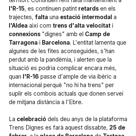
territori. Continuen fent falta manteniment a
l'R-15
, es continuen patint
retards
en els
trajectes,
falta
una
estació
intermodal
a
l'Aldea
així com
trens
d'alta
velocitat
i
connexions
"dignes" amb el
Camp
de
Tarragona
i
Barcelona
. L'entitat lamenta que
algunes de les fites aconseguides, s'han
perdut amb la pandèmia, i alerten que la
situació es podria complicar encara més,
quan
l'R-16
passe d'ample de via ibèric a
internacional perquè "no hi ha trens" per
suplir els combois actuals que donen servei
de mitjana distància a l'Ebre.
La
celebració
dels deu anys de la plataforma
Trens Dignes es farà aquest dissabte,
25
de