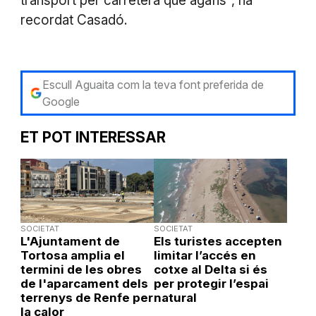
transport per carretera que agafis", ha
recordat Casadó.
Escull Aguaita com la teva font preferida de
Google
ET POT INTERESSAR
SOCIETAT
SOCIETAT
L'Ajuntament de
Els turistes accepten
Tortosa amplia el
limitar l’accés en
termini de les obres
cotxe al Delta si és
de l'aparcament dels
per protegir l’espai
terrenys de Renfe per
natural
la calor