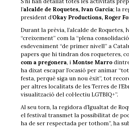
S'hi han detallat totes les activitats pr
l’
alcalde de Roquetes, Ivan Garcia
; la r
president d’
Okay Productions, Roger Fo
Durant la prèvia, l’alcalde de Roquetes, 
“creixement” com la “plena consolidació” 
esdeveniment “de primer nivell” a Catalu
papers que hi tindran dos roqueteres, co
com a pregonera
, i
Montse Marro
dintre
ha dixat escapar l’ocasió per animar “to
festa, perquè siga un nou èxit”, tot reco
per altres localitats de les Terres de l’
visualització del col·lectiu LGTBIQ+”.
Al seu torn, la regidora d’Igualtat de Ro
el festival transmet la possibilitat de p
ha de ser respectada per tothom”, ha sub