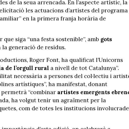
es de la seua arrencada. En l’aspecte artístic, la
licitació les actuacions d’artistes del programa
familiar” en la primera franja horària de
ir que siga “una festa sostenible”, amb
gots
 la generació de residus.
oductions, Roger Font, ha qualificat l’Unicorns
 de l’orgull rural
a nivell de tot Catalunya”.
litat necessària a persones del col·lectiu i artist
plines artístiques”, ha manifestat, donant
ció permetrà “combinar
artistes emergents ebren
ada, ha volgut tenir un agraïment per la
quetes, com de totes les institucions involucrade
 importància d’esta edició, on celebrarà a