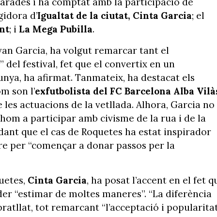
eparades i ha comptat amb la participació de
egidora d’
Igualtat de la ciutat, Cinta Garcia
; el
nt
; i
La Mega Pubilla
.
Ivan Garcia, ha volgut remarcar tant el
del festival, fet que el convertix en un
nya, ha afirmat. Tanmateix, ha destacat els
m son l’
exfutbolista del FC Barcelona Alba Vilà
 les actuacions de la vetllada. Alhora, Garcia no
thom a participar amb civisme de la rua i de la
rdant que el cas de Roquetes ha estat inspirador
Ebre per “començar a donar passos per la
quetes,
Cinta Garcia
, ha posat l’accent en el fet q
oder “estimar de moltes maneres”. “La diferència
ratllat, tot remarcant “l’acceptació i popularita