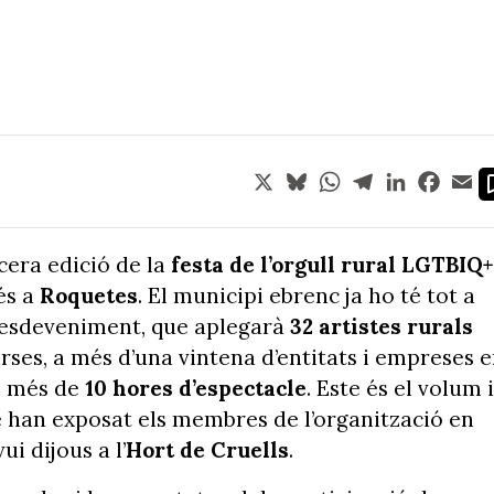
X
Bluesky
WhatsApp
Telegram
LinkedIn
Face
Em
rcera edició de la
festa de l’orgull rural LGTBIQ+
és a
Roquetes
. El municipi ebrenc ja ho té tot a
 l’esdeveniment, que aplegarà
32 artistes rurals
ses, a més d’una vintena d’entitats i empreses 
de més de
10 hores d’espectacle
. Este és el volum i
ue han exposat els membres de l’organització en
i dijous a l’
Hort de Cruells
.