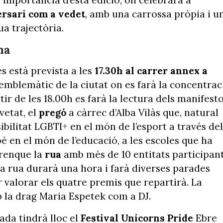
ersari com a vedet
, amb una carrossa pròpia i u
a trajectòria.
na
s està prevista a les
17.30h al carrer annex a
c emblemàtic de la ciutat on es farà la concentrac
ir de les 18.00h es farà la lectura dels manifesto
vetat, el
pregó
a càrrec d’Alba Vilàs que, natural
ibilitat LGBTI+ en el món de l’esport a través del
 en el món de l’educació, a les escoles que ha
arrenque la
rua
amb més de 10 entitats participan
La rua durarà una hora i farà diverses parades
 valorar els quatre premis que repartirà. La
 la drag Maria Espetek com a DJ.
nada tindrà lloc el
Festival Unicorns Pride
Ebre