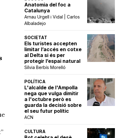
Anatomia del foc a
Catalunya
Arnau Urgell i Vidal | Carlos
Albaladejo
SOCIETAT
Els turistes accepten
limitar l’accés en cotxe
al Delta si és per
s
protegir l’espai natural
Sílvia Berbís Morelló
POLÍTICA
L'alcalde de l'Ampolla
nega que vulga dimitir
a l'octubre però es
guarda la decisió sobre
el seu futur polític
ue
ACN
t”
CULTURA
Bot celebra el desè