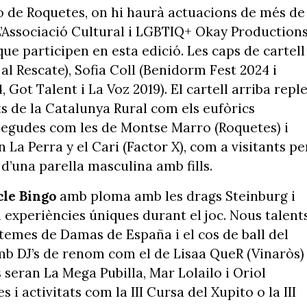
go de Roquetes, on hi haurà actuacions de més de
L’Associació Cultural i LGBTIQ+ Okay Production
que participen en esta edició. Les caps de cartell
l Rescate), Sofia Coll (Benidorm Fest 2024 i
 Got Talent i La Voz 2019). El cartell arriba repl
s de la Catalunya Rural com els eufòrics
negudes com les de Montse Marro (Roquetes) i
n La Perra y el Cari (Factor X), com a visitants pe
 d’una parella masculina amb fills.
cle Bingo
amb ploma amb les drags Steinburg i
 experiències úniques durant el joc. Nous talents
temes de Damas de España i el cos de ball del
mb DJ’s de renom com el de Lisaa QueR (Vinaròs) 
 seran La Mega Pubilla, Mar Lolailo i Oriol
 i activitats com la III Cursa del Xupito o la III