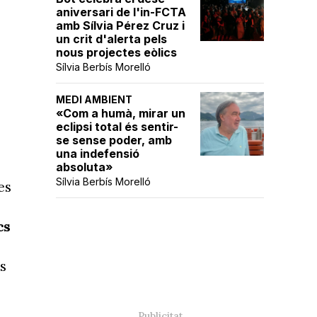
aniversari de l'in-FCTA
amb Sílvia Pérez Cruz i
un crit d'alerta pels
nous projectes eòlics
Sílvia Berbís Morelló
MEDI AMBIENT
«Com a humà, mirar un
eclipsi total és sentir-
se sense poder, amb
una indefensió
absoluta»
Sílvia Berbís Morelló
es
cs
s