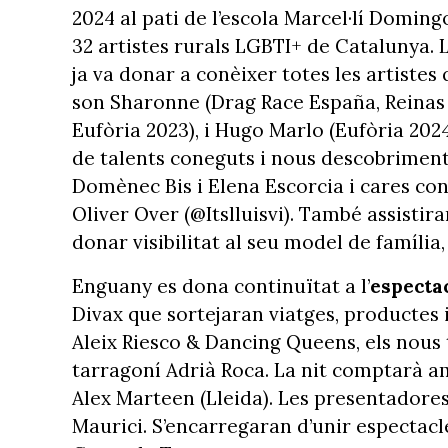
2024 al pati de l’escola Marcel·lí Domin
32 artistes rurals LGBTI+ de Catalunya. 
ja va donar a conèixer totes les artistes 
son Sharonne (Drag Race España, Reinas a
Eufòria 2023), i Hugo Marlo (Eufòria 2024,
de talents coneguts i nous descobriment
Domènec Bis i Elena Escorcia i cares co
Oliver Over (@Itslluisvi). També assistira
donar visibilitat al seu model de família,
Enguany es dona continuïtat a l’
especta
Divax que sortejaran viatges, productes i
Aleix Riesco & Dancing Queens, els nous 
tarragoní Adrià Roca. La nit comptarà a
Alex Marteen (Lleida). Les presentadores
Maurici. S’encarregaran d’unir espectacles