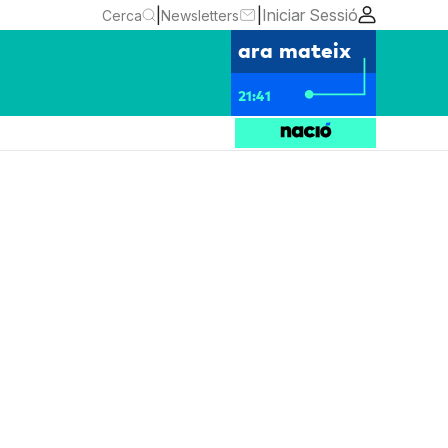
|
|
Iniciar Sessió
Cerca
Newsletters
ara mateix
21:41