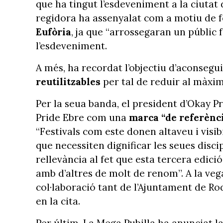
que ha tingut l’esdeveniment a la ciutat d
regidora ha assenyalat com a motiu de fe
Eufòria
, ja que “arrossegaran un públic 
l’esdeveniment.
A més, ha recordat l’objectiu d’aconsegu
reutilitzables
per tal de reduir al màxim
Per la seua banda, el president d’Okay Pr
Pride Ebre com una
marca “de referència
“Festivals com este donen altaveu i visibi
que necessiten dignificar les seues disci
rellevància al fet que esta tercera edi
amb d’altres de molt de renom”. A la veg
col·laboració tant de l’Ajuntament de Ro
en la cita.
Per últim, La Mega Pubilla ha anunciat la