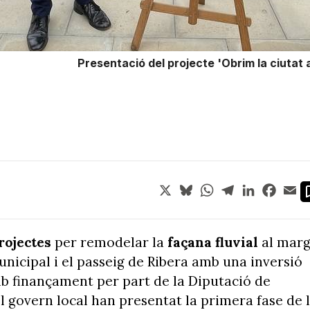
Presentació del projecte 'Obrim la ciutat a
X
Bluesky
WhatsApp
Telegram
LinkedIn
Face
Em
rojectes
per remodelar la
façana fluvial
al mar
unicipal i el passeig de Ribera amb una inversió
b finançament per part de la Diputació de
l govern local han presentat la primera fase de 