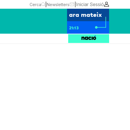
|
|
Iniciar Sessió
Cerca
Newsletters
ara mateix
21:13