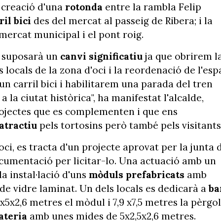
a creació d'una
rotonda
entre la rambla Felip
il bici
des del mercat al passeig de Ribera; i la
ercat municipal i el pont roig.
 suposarà un
canvi significatiu
ja que obrirem l
 locals de la zona d'oci i la reordenació de l'esp
 carril bici i habilitarem una parada del tren
 a la ciutat històrica", ha manifestat l'alcalde,
projectes que es complementen i que ens
atractiu
pels tortosins però també pels visitants"
oci, es tracta d'un projecte aprovat per la junta 
ocumentació per licitar-lo. Una actuació amb un
la instal·lació d'uns
mòduls prefabricats
amb
 de vidre laminat. Un dels locals es dedicarà a
ba
x2,6 metres el mòdul i 7,9 x7,5 metres la pèrgo
ateria
amb unes mides de 5x2,5x2,6 metres.