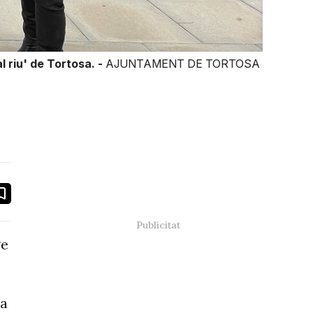
l riu' de Tortosa. -
AJUNTAMENT DE TORTOSA
book
ail
ge
la