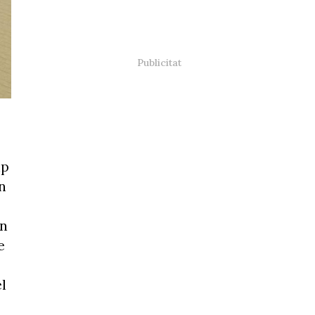
ip
n
un
e
el