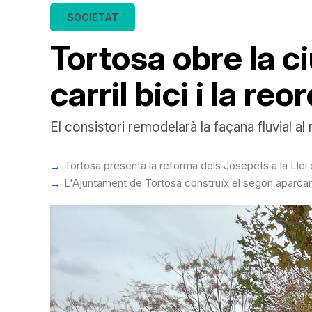
SOCIETAT
Tortosa obre la ci
carril bici i la r
El consistori remodelarà la façana fluvial al
Tortosa presenta la reforma dels Josepets a la Llei 
L'Ajuntament de Tortosa construïx el segon aparcam