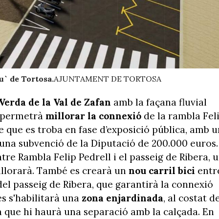
u` de Tortosa.
AJUNTAMENT DE TORTOSA
Verda de la Val de Zafan
amb la façana fluvial
e permetrà
millorar la connexió
de la rambla Fel
te que es troba en fase d’exposició pública, amb u
na subvenció de la Diputació de 200.000 euros.
ntre Rambla Felip Pedrell i el passeig de Ribera, 
millorarà. També es crearà un
nou carril bici
entr
 del passeig de Ribera, que garantirà la connexió
s s'habilitarà una
zona enjardinada
, al costat d
a que hi haurà una separació amb la calçada. En