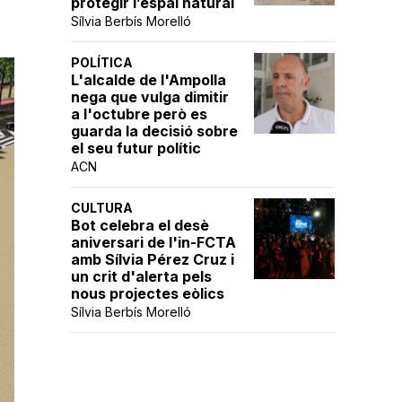
protegir l’espai natural
Sílvia Berbís Morelló
POLÍTICA
L'alcalde de l'Ampolla
nega que vulga dimitir
a l'octubre però es
guarda la decisió sobre
el seu futur polític
ACN
CULTURA
Bot celebra el desè
aniversari de l'in-FCTA
amb Sílvia Pérez Cruz i
un crit d'alerta pels
nous projectes eòlics
Sílvia Berbís Morelló