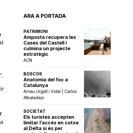
ARA A PORTADA
PATRIMONI
a
Amposta recupera les
ai
Cases del Castell i
culmina un projecte
estratègic
ACN
BOSCOS
.
Anatomia del foc a
Catalunya
de
Arnau Urgell i Vidal | Carlos
Albaladejo
SOCIETAT
r
Els turistes accepten
la
limitar l’accés en cotxe
al Delta si és per