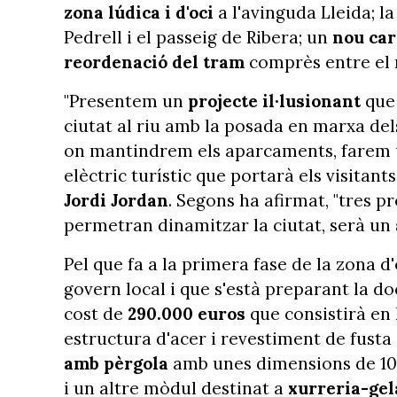
zona lúdica i d'oci
a l'avinguda Lleida; l
Pedrell i el passeig de Ribera; un
nou carr
reordenació del tram
comprès entre el m
"Presentem un
projecte il·lusionant
que
ciutat al riu amb la posada en marxa dels
on mantindrem els aparcaments, farem un
elèctric turístic que portarà els visitants
Jordi Jordan
. Segons ha afirmat, "tres 
permetran dinamitzar la ciutat, serà un
Pel que fa a la primera fase de la zona d'
govern local i que s'està preparant la d
cost de
290.000 euros
que consistirà en 
estructura d'acer i revestiment de fusta
amb pèrgola
amb unes dimensions de 10x5
i un altre mòdul destinat a
xurreria-gel