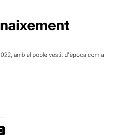
Renaixement
del 2022, amb el poble vestit d'època com a
book
ail