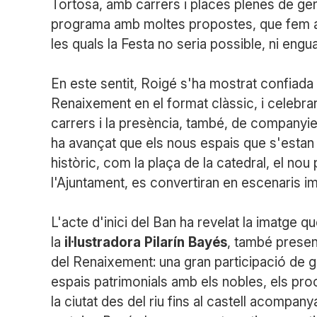
Tortosa, amb carrers i places plenes de ge
programa amb moltes propostes, que fem amb 
les quals la Festa no seria possible, ni engua
En este sentit, Roigé s'ha mostrat confiada
Renaixement en el format clàssic, i celebrar 
carrers i la presència, també, de companyie
ha avançat que els nous espais que s'estan 
històric, com la plaça de la catedral, el nou
l'Ajuntament, es convertiran en escenaris i
L'acte d'inici del Ban ha revelat la imatge q
la
il·lustradora
Pilarín
Bayés
, també present
del Renaixement: una gran participació de 
espais patrimonials amb els nobles, els pro
la ciutat des del riu fins al castell acompany