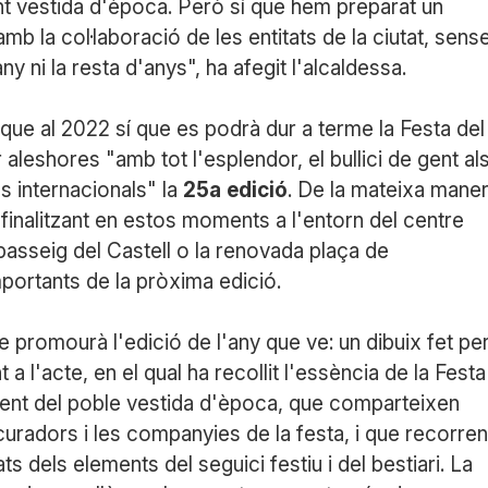
nt vestida d'època. Però sí que hem preparat un
la col·laboració de les entitats de la ciutat, sens
ny ni la resta d'anys", ha afegit l'alcaldessa.
 que al 2022 sí que es podrà dur a terme la Festa del
aleshores "amb tot l'esplendor, el bullici de gent al
s internacionals" la
25a
edició
. De la mateixa maner
finalitzant en estos moments a l'entorn del centre
 passeig del Castell o la renovada plaça de
mportants de la pròxima edició.
ue promourà l'edició de l'any que ve: un dibuix fet pe
 a l'acte, en el qual ha recollit l'essència de la Festa
gent del poble vestida d'època, que comparteixen
curadors i les companyies de la festa, i que recorren
ats dels elements del seguici festiu i del bestiari. La