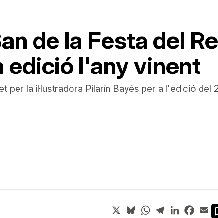
 Ban de la Festa del 
 edició l'any vinent
 fet per la il·lustradora Pilarín Bayés per a l'edició 
X
Bluesky
WhatsApp
Telegram
LinkedIn
Face
Em