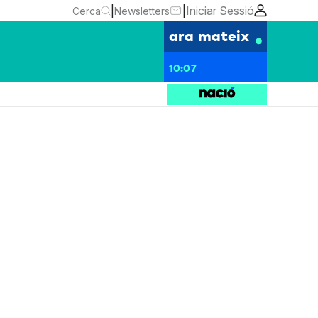
|
|
Iniciar Sessió
Cerca
Newsletters
ara mateix
10:07