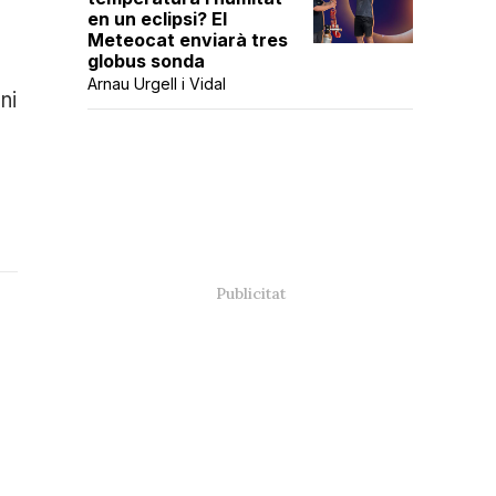
en un eclipsi? El
Meteocat enviarà tres
globus sonda
Arnau Urgell i Vidal
ni
a