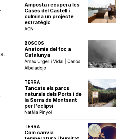
Amposta recupera les
e
Cases del Castell i
culmina un projecte
estratègic
ACN
BOSCOS
s
Anatomia del foc a
a,
Catalunya
Arnau Urgell i Vidal | Carlos
Albaladejo
TERRA
Tancats els parcs
naturals dels Ports i de
r
la Serra de Montsant
per l'eclipsi
Natàlia Pinyol
TERRA
Com canvia
temperatura i humitat