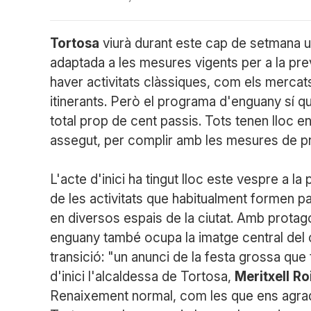
Tortosa
viurà durant este cap de setmana un
adaptada a les mesures vigents per a la pre
haver activitats clàssiques, com els mercat
itinerants. Però el programa d'enguany sí q
total prop de cent passis. Tots tenen lloc e
assegut, per complir amb les mesures de pr
L'acte d'inici ha tingut lloc este vespre a la
de les activitats que habitualment formen pa
en diversos espais de la ciutat. Amb protag
enguany també ocupa la imatge central del c
transició: "un anunci de la festa grossa que 
d'inici l'alcaldessa de Tortosa,
Meritxell
Ro
Renaixement normal, com les que ens agrada