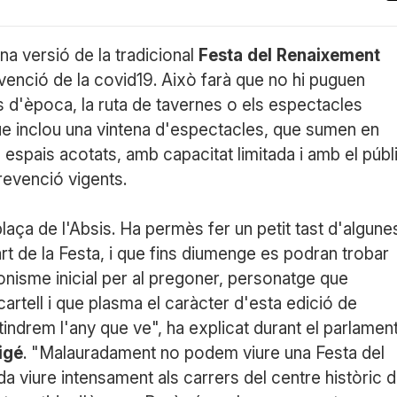
a versió de la tradicional
Festa
del
Renaixement
venció de la covid19. Això farà que no hi puguen
s d'època, la ruta de tavernes o els espectacles
ue inclou una vintena d'espectacles, que sumen en
n espais acotats, amb capacitat limitada i amb el públ
evenció vigents.
 plaça de l'Absis. Ha permès fer un petit tast d'algune
rt de la Festa, i que fins diumenge es podran trobar
onisme inicial per al pregoner, personatge que
artell i que plasma el caràcter d'esta edició de
tindrem l'any que ve", ha explicat durant el parlamen
igé
. "Malauradament no podem viure una Festa del
 viure intensament als carrers del centre històric 