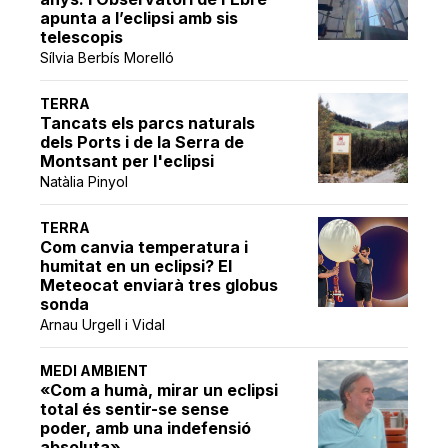
apunta a l’eclipsi amb sis
telescopis
Sílvia Berbís Morelló
TERRA
Tancats els parcs naturals
dels Ports i de la Serra de
Montsant per l'eclipsi
Natàlia Pinyol
TERRA
Com canvia temperatura i
humitat en un eclipsi? El
Meteocat enviarà tres globus
sonda
Arnau Urgell i Vidal
MEDI AMBIENT
«Com a humà, mirar un eclipsi
total és sentir-se sense
poder, amb una indefensió
absoluta»