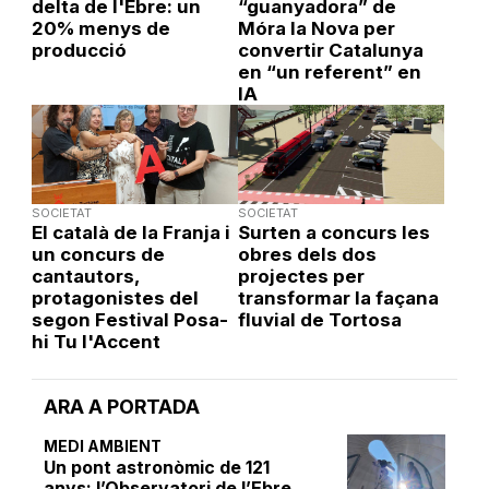
delta de l'Ebre: un
“guanyadora” de
20% menys de
Móra la Nova per
producció
convertir Catalunya
en “un referent” en
IA
SOCIETAT
SOCIETAT
El català de la Franja i
Surten a concurs les
un concurs de
obres dels dos
cantautors,
projectes per
protagonistes del
transformar la façana
segon Festival Posa-
fluvial de Tortosa
hi Tu l'Accent
ARA A PORTADA
MEDI AMBIENT
Un pont astronòmic de 121
anys: l’Observatori de l’Ebre