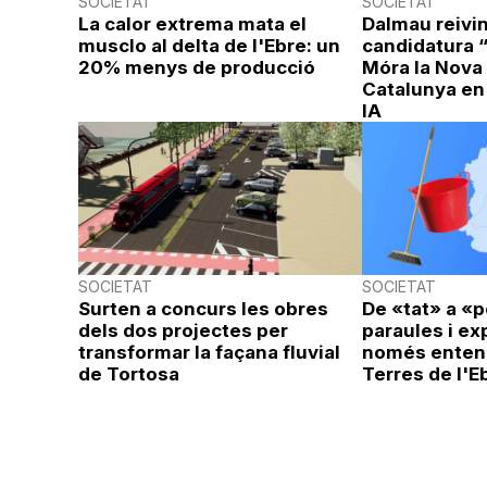
SOCIETAT
SOCIETAT
La calor extrema mata el
Dalmau reivin
musclo al delta de l'Ebre: un
candidatura 
20% menys de producció
Móra la Nova 
Catalunya en
IA
SOCIETAT
SOCIETAT
Surten a concurs les obres
De «tat» a «p
dels dos projectes per
paraules i e
transformar la façana fluvial
només entend
de Tortosa
Terres de l'E