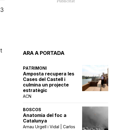
33
t
ARA A PORTADA
PATRIMONI
Amposta recupera les
Cases del Castell i
culmina un projecte
estratègic
ACN
BOSCOS
Anatomia del foc a
Catalunya
Arnau Urgell i Vidal | Carlos