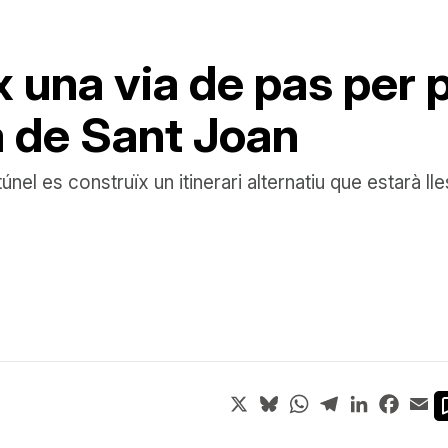
x una via de pas per 
a de Sant Joan
nel es construïx un itinerari alternatiu que estarà l
X
Bluesky
WhatsApp
Telegram
LinkedIn
Face
Em