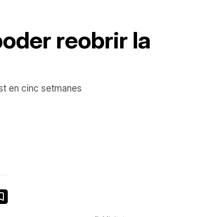
poder reobrir la
lest en cinc setmanes
book
ail