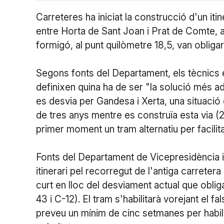
Carreteres ha iniciat la construcció d'un iti
entre Horta de Sant Joan i Prat de Comte, a 
formigó, al punt quilòmetre 18,5, van obligar
Segons fonts del Departament, els tècnics e
definixen quina ha de ser "la solució més a
es desvia per Gandesa i Xerta, una situació
de tres anys mentre es construïa esta via (
primer moment un tram alternatiu per facilitar
Fonts del Departament de Vicepresidència i T
itinerari pel recorregut de l'antiga carretera
curt en lloc del desviament actual que obli
43 i C-12). El tram s'habilitarà vorejant el f
preveu un mínim de cinc setmanes per habil