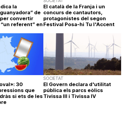
SOCIETAT
dica la
El català de la Franja i un
“guanyadora” de
concurs de cantautors,
per convertir
protagonistes del segon
 “un referent” en
Festival Posa-hi Tu l'Accent
SOCIETAT
oval»: 30
El Govern declara d'utilitat
xpressions que
pública els parcs eòlics
ràs si ets de les
Tivissa III i Tivissa IV
bre