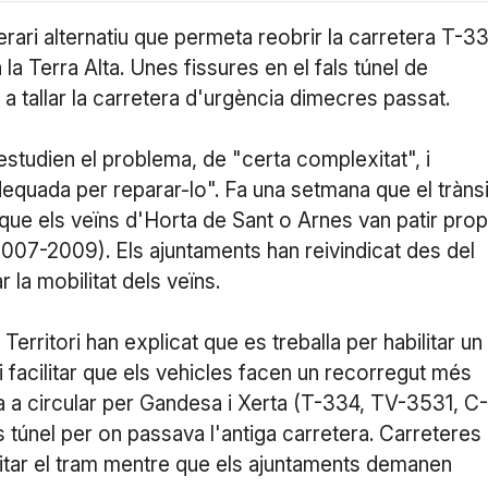
nerari alternatiu que permeta reobrir la carretera T-3
la Terra Alta. Unes fissures en el fals túnel de
 a tallar la carretera d'urgència dimecres passat.
studien el problema, de "certa complexitat", i
dequada per reparar-lo". Fa una setmana que el trànsi
 que els veïns d'Horta de Sant o Arnes van patir prop
2007-2009). Els ajuntaments han reivindicat des del
 la mobilitat dels veïns.
erritori han explicat que es treballa per habilitar un
 i facilitar que els vehicles facen un recorregut més
ga a circular per Gandesa i Xerta (T-334, TV-3531, C-
als túnel per on passava l'antiga carretera. Carreteres
itar el tram mentre que els ajuntaments demanen