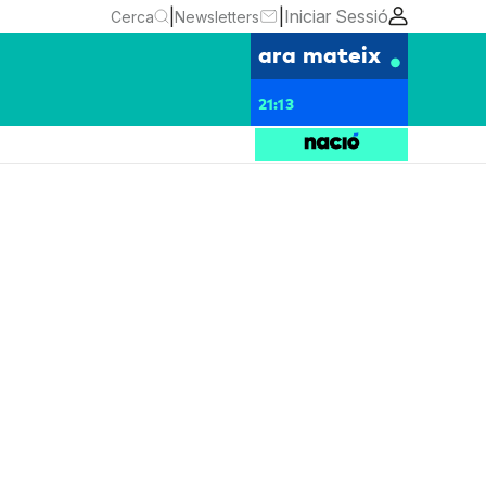
|
|
Iniciar Sessió
Cerca
Newsletters
ara mateix
21:13