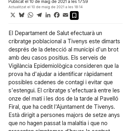
Publicat el 10 de maig de 2021 a les 17:59
Actualitzat el 10 de maig de 2021 a les 18:14
X
Bluesky
WhatsApp
Telegram
LinkedIn
Facebook
Email
El Departament de Salut efectuarà un
cribratge poblacional a Tivenys este dimarts
després de la detecció al municipi d'un brot
amb deu casos positius. Els serveis de
Vigilància Epidemiològica consideren que la
prova ha d'ajudar a identificar ràpidament
possibles cadenes de contagi i evitar que
s'estengui. El cribratge s'efectuarà entre les
onze del matí i les dos de la tarde al Pavelló
Firal, que ha cedit l'Ajuntament de Tivenys.
Està dirigit a persones majors de setze anys
que no hagen passat la malaltia i que no