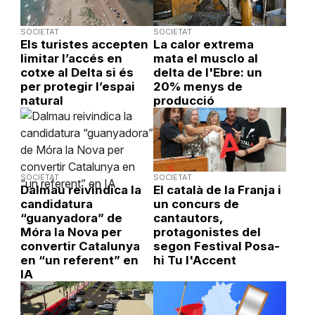
SOCIETAT
SOCIETAT
Els turistes accepten
La calor extrema
limitar l’accés en
mata el musclo al
cotxe al Delta si és
delta de l'Ebre: un
per protegir l’espai
20% menys de
natural
producció
SOCIETAT
SOCIETAT
Dalmau reivindica la
El català de la Franja i
candidatura
un concurs de
“guanyadora” de
cantautors,
Móra la Nova per
protagonistes del
convertir Catalunya
segon Festival Posa-
en “un referent” en
hi Tu l'Accent
IA