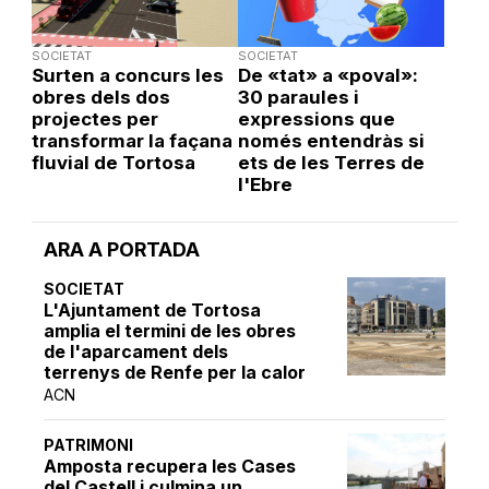
SOCIETAT
SOCIETAT
Surten a concurs les
De «tat» a «poval»:
obres dels dos
30 paraules i
projectes per
expressions que
transformar la façana
només entendràs si
fluvial de Tortosa
ets de les Terres de
l'Ebre
ARA A PORTADA
SOCIETAT
L'Ajuntament de Tortosa
amplia el termini de les obres
de l'aparcament dels
terrenys de Renfe per la calor
ACN
PATRIMONI
Amposta recupera les Cases
del Castell i culmina un