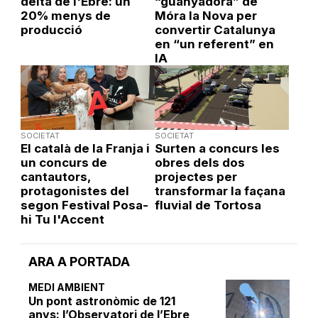
delta de l'Ebre: un
“guanyadora” de
20% menys de
Móra la Nova per
producció
convertir Catalunya
en “un referent” en
IA
SOCIETAT
SOCIETAT
El català de la Franja i
Surten a concurs les
un concurs de
obres dels dos
cantautors,
projectes per
protagonistes del
transformar la façana
segon Festival Posa-
fluvial de Tortosa
hi Tu l'Accent
ARA A PORTADA
MEDI AMBIENT
Un pont astronòmic de 121
anys: l’Observatori de l’Ebre