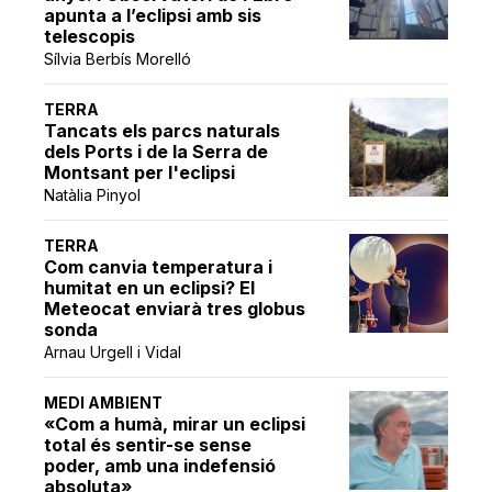
apunta a l’eclipsi amb sis
telescopis
Sílvia Berbís Morelló
TERRA
Tancats els parcs naturals
dels Ports i de la Serra de
Montsant per l'eclipsi
Natàlia Pinyol
TERRA
Com canvia temperatura i
humitat en un eclipsi? El
Meteocat enviarà tres globus
sonda
Arnau Urgell i Vidal
MEDI AMBIENT
«Com a humà, mirar un eclipsi
total és sentir-se sense
poder, amb una indefensió
absoluta»