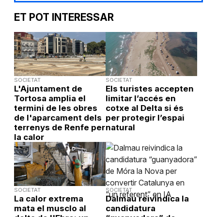
ET POT INTERESSAR
SOCIETAT
SOCIETAT
L'Ajuntament de
Els turistes accepten
Tortosa amplia el
limitar l’accés en
termini de les obres
cotxe al Delta si és
de l'aparcament dels
per protegir l’espai
terrenys de Renfe per
natural
la calor
SOCIETAT
SOCIETAT
La calor extrema
Dalmau reivindica la
mata el musclo al
candidatura